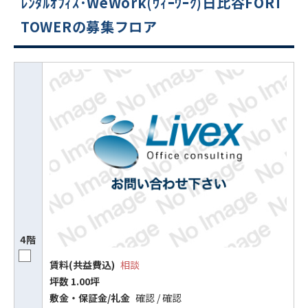
ﾚﾝﾀﾙｵﾌｨｽ･WeWork(ｳｨｰﾜｰｸ)日比谷FORT
TOWERの募集フロア
4階
賃料(共益費込)
相談
坪数 1.00坪
敷⾦‧保証⾦/礼⾦
確認 / 確認