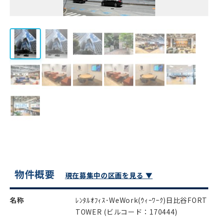
物件概要
現在募集中の区画を見る ▼
名称
ﾚﾝﾀﾙｵﾌｨｽ･WeWork(ｳｨｰﾜｰｸ)日比谷FORT
TOWER
(ビルコード：170444)