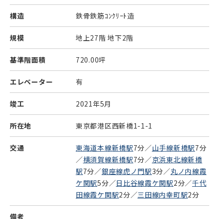
構造
鉄骨鉄筋ｺﾝｸﾘｰﾄ造
規模
地上27階 地下2階
基準階面積
720.00坪
エレベーター
有
竣工
2021年5月
所在地
東京都港区西新橋1-1-1
交通
東海道本線新橋駅
7分／
山手線新橋駅
7分
／
横須賀線新橋駅
7分／
京浜東北線新橋
駅
7分／
銀座線虎ノ門駅
3分／
丸ノ内線霞
ケ関駅
5分／
日比谷線霞ケ関駅
2分／
千代
田線霞ケ関駅
2分／
三田線内幸町駅
2分
備考