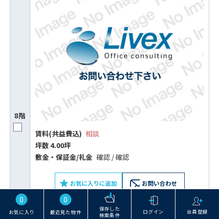
8階
賃料(共益費込)
相談
坪数 4.00坪
敷⾦‧保証⾦/礼⾦
確認 / 確認
お気に入りに追加
お問い合わせ
0
0
保存した
ログイン
会員登録
お気に入り
最近見た物件
検索条件