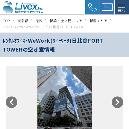
MENU
TOP
東京都
港区
新橋・虎ノ門エリア
新橋エリア
ﾚﾝﾀﾙｵﾌｨｽ･WeWork(ｳｨｰﾜｰｸ)日比谷FORT TOWER
ﾚﾝﾀﾙｵﾌｨｽ･WeWork(ｳｨｰﾜｰｸ)日比谷FORT
TOWERの空き室情報