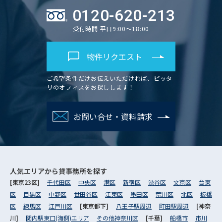
0120-620-213
受付時間 平日9:00～18:00
物件リクエスト
ご希望条件だけお伝えいただければ、ピッタ
リのオフィスをお探しします！
お問い合せ・資料請求
人気エリアから
貸事務所を探す
[東京23区]
千代田区
中央区
港区
新宿区
渋谷区
文京区
台東
区
目黒区
中野区
世田谷区
江東区
墨田区
荒川区
北区
板橋
区
練馬区
江戸川区
[東京都下]
八王子駅周辺
町田駅周辺
[神奈
川]
関内駅東口(海側)エリア
その他神奈川区
[千葉]
船橋市
市川