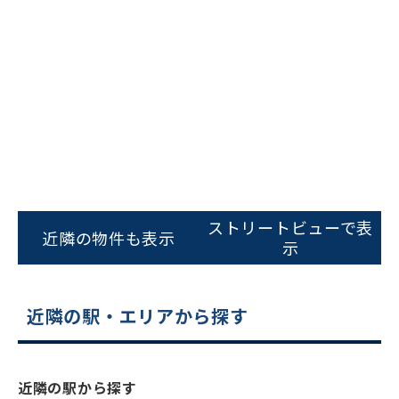
ビルコード：
172272
をお伝えいただくと
ストリートビューで表
近隣の物件も表示
スムーズにご案内できます
示
0120-620-213
近隣の駅・エリアから探す
平日 9:00〜18:00
電話でお問い合わせ
近隣の駅から探す