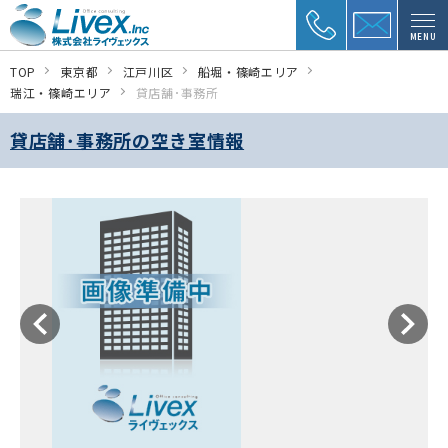
MENU
TOP
東京都
江戸川区
船堀・篠崎エリア
瑞江・篠崎エリア
貸店舗･事務所
貸店舗･事務所の空き室情報