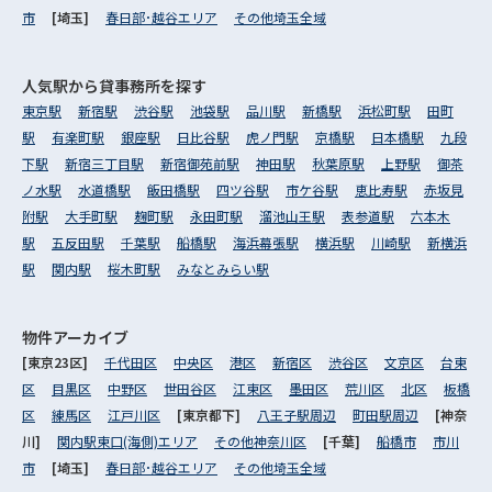
市
[埼玉]
春日部･越谷エリア
その他埼玉全域
人気駅から
貸事務所を探す
東京駅
新宿駅
渋谷駅
池袋駅
品川駅
新橋駅
浜松町駅
田町
駅
有楽町駅
銀座駅
日比谷駅
虎ノ門駅
京橋駅
日本橋駅
九段
下駅
新宿三丁目駅
新宿御苑前駅
神田駅
秋葉原駅
上野駅
御茶
ノ水駅
水道橋駅
飯田橋駅
四ツ谷駅
市ケ谷駅
恵比寿駅
赤坂見
附駅
大手町駅
麹町駅
永田町駅
溜池山王駅
表参道駅
六本木
駅
五反田駅
千葉駅
船橋駅
海浜幕張駅
横浜駅
川崎駅
新横浜
駅
関内駅
桜木町駅
みなとみらい駅
物件アーカイブ
[東京23区]
千代田区
中央区
港区
新宿区
渋谷区
文京区
台東
区
目黒区
中野区
世田谷区
江東区
墨田区
荒川区
北区
板橋
区
練馬区
江戸川区
[東京都下]
八王子駅周辺
町田駅周辺
[神奈
川]
関内駅東口(海側)エリア
その他神奈川区
[千葉]
船橋市
市川
市
[埼玉]
春日部･越谷エリア
その他埼玉全域