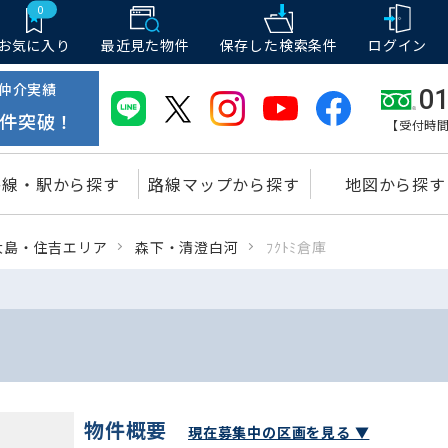
0
お気に入り
最近見た物件
保存した
検索条件
ログイン
仲介実績
01
件突破！
【受付時間
路線・駅から探す
路線マップから探す
地図から探す
大島・住吉エリア
森下・清澄白河
ﾌｸﾄﾐ倉庫
物件概要
現在募集中の区画を見る ▼