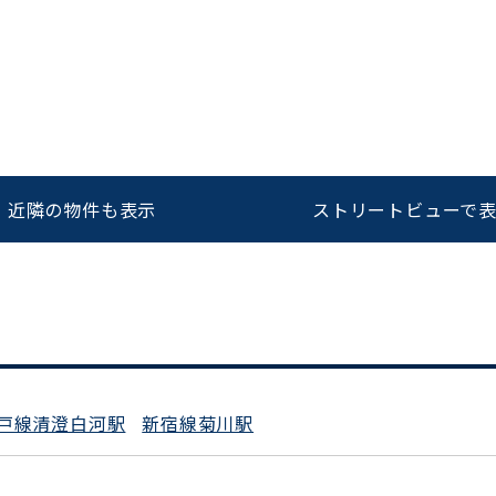
をお伝えいただくと
ビルコード：
172272
スムーズにご案内できます
0120-620-213
近隣の物件も表示
ストリートビューで
平日 9:00〜18:00
戸線清澄白河駅
新宿線菊川駅