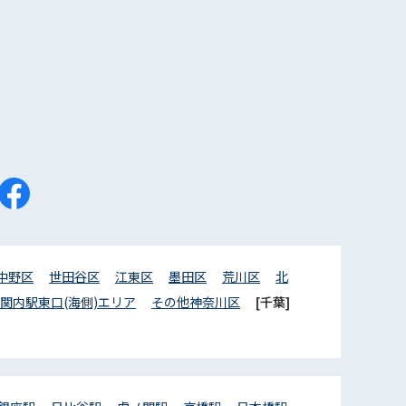
中野区
世田谷区
江東区
墨田区
荒川区
北
関内駅東口(海側)エリア
その他神奈川区
[千葉]