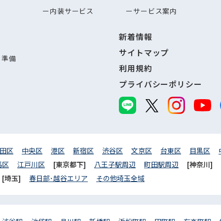
内装サービス
サービス案内
新着情報
サイトマップ
し準備
利用規約
プライバシーポリシー
田区
中央区
港区
新宿区
渋谷区
文京区
台東区
目黒区
馬区
江戸川区
[東京都下]
八王子駅周辺
町田駅周辺
[神奈川]
[埼玉]
春日部･越谷エリア
その他埼玉全域