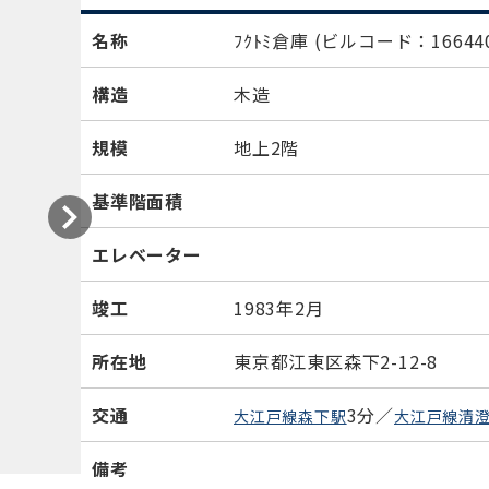
名称
ﾌｸﾄﾐ倉庫
(ビルコード：16644
構造
木造
規模
地上2階
基準階面積
エレベーター
竣工
1983年2月
所在地
東京都江東区森下2-12-8
交通
3分／
大江戸線森下駅
大江戸線清
備考