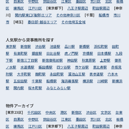
区
目黒区
中野区
世田谷区
江東区
墨田区
荒川区
北区
板橋
区
練馬区
江戸川区
[東京都下]
八王子駅周辺
町田駅周辺
[神奈
川]
関内駅東口(海側)エリア
その他神奈川区
[千葉]
船橋市
市川
市
[埼玉]
春日部･越谷エリア
その他埼玉全域
人気駅から
貸事務所を探す
東京駅
新宿駅
渋谷駅
池袋駅
品川駅
新橋駅
浜松町駅
田町
駅
有楽町駅
銀座駅
日比谷駅
虎ノ門駅
京橋駅
日本橋駅
九段
下駅
新宿三丁目駅
新宿御苑前駅
神田駅
秋葉原駅
上野駅
御茶
ノ水駅
水道橋駅
飯田橋駅
四ツ谷駅
市ケ谷駅
恵比寿駅
赤坂見
附駅
大手町駅
麹町駅
永田町駅
溜池山王駅
表参道駅
六本木
駅
五反田駅
千葉駅
船橋駅
海浜幕張駅
横浜駅
川崎駅
新横浜
駅
関内駅
桜木町駅
みなとみらい駅
物件アーカイブ
[東京23区]
千代田区
中央区
港区
新宿区
渋谷区
文京区
台東
区
目黒区
中野区
世田谷区
江東区
墨田区
荒川区
北区
板橋
区
練馬区
江戸川区
[東京都下]
八王子駅周辺
町田駅周辺
[神奈