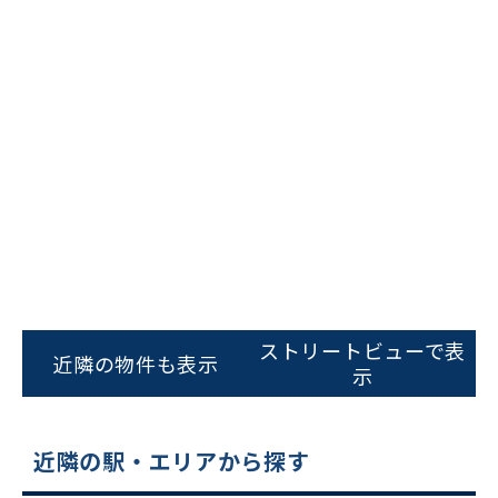
ビルコード：
172272
をお伝えいただくと
スムーズにご案内できます
ストリートビューで表
近隣の物件も表示
示
0120-620-213
平日 9:00〜18:00
近隣の駅・エリアから探す
電話でお問い合わせ