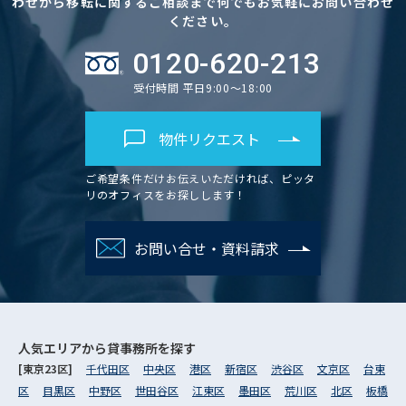
わせから移転に関するご相談まで何でもお気軽にお問い合わせ
ください。
0120-620-213
受付時間 平日9:00～18:00
物件リクエスト
ご希望条件だけお伝えいただければ、ピッタ
リのオフィスをお探しします！
お問い合せ・資料請求
人気エリアから
貸事務所を探す
[東京23区]
千代田区
中央区
港区
新宿区
渋谷区
文京区
台東
区
目黒区
中野区
世田谷区
江東区
墨田区
荒川区
北区
板橋