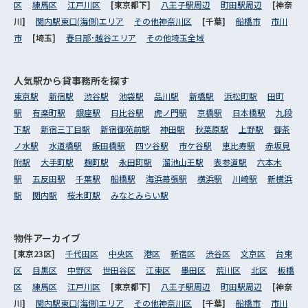
区
練馬区
江戸川区
[東京都下]
八王子駅周辺
町田駅周辺
[神奈
川]
関内駅東口(海側)エリア
その他神奈川区
[千葉]
船橋市
市川
市
[埼玉]
春日部･越谷エリア
その他埼玉全域
人気駅から
貸事務所を探す
東京駅
新宿駅
渋谷駅
池袋駅
品川駅
新橋駅
浜松町駅
田町
駅
有楽町駅
銀座駅
日比谷駅
虎ノ門駅
京橋駅
日本橋駅
九段
下駅
新宿三丁目駅
新宿御苑前駅
神田駅
秋葉原駅
上野駅
御茶
ノ水駅
水道橋駅
飯田橋駅
四ツ谷駅
市ケ谷駅
恵比寿駅
赤坂見
附駅
大手町駅
麹町駅
永田町駅
溜池山王駅
表参道駅
六本木
駅
五反田駅
千葉駅
船橋駅
海浜幕張駅
横浜駅
川崎駅
新横浜
駅
関内駅
桜木町駅
みなとみらい駅
物件アーカイブ
[東京23区]
千代田区
中央区
港区
新宿区
渋谷区
文京区
台東
区
目黒区
中野区
世田谷区
江東区
墨田区
荒川区
北区
板橋
区
練馬区
江戸川区
[東京都下]
八王子駅周辺
町田駅周辺
[神奈
川]
関内駅東口(海側)エリア
その他神奈川区
[千葉]
船橋市
市川