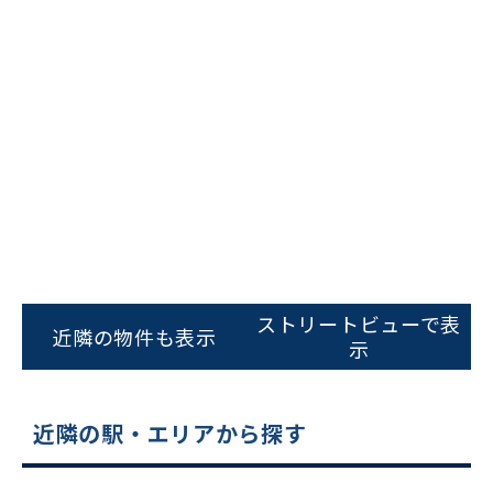
ビルコード：
172272
をお伝えいただくと
スムーズにご案内できます
ストリートビューで表
近隣の物件も表示
示
0120-620-213
平日 9:00〜18:00
近隣の駅・エリアから探す
電話でお問い合わせ