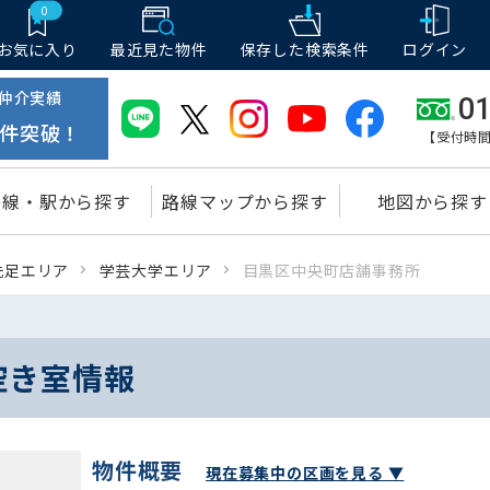
0
お気に入り
最近見た物件
保存した
検索条件
ログイン
仲介実績
01
件突破！
【受付時間
路線・駅から探す
路線マップから探す
地図から探す
洗足エリア
学芸大学エリア
目黒区中央町店舗事務所
空き室情報
物件概要
現在募集中の区画を見る ▼