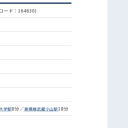
コード：164630)
8分／
18分
大学駅
東横線武蔵小山駅