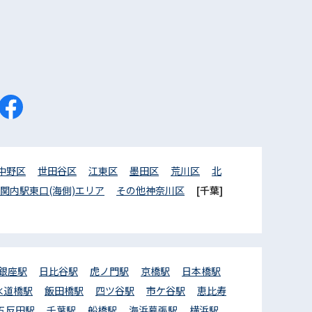
中野区
世田谷区
江東区
墨田区
荒川区
北
関内駅東口(海側)エリア
その他神奈川区
[千葉]
銀座駅
日比谷駅
虎ノ門駅
京橋駅
日本橋駅
水道橋駅
飯田橋駅
四ツ谷駅
市ケ谷駅
恵比寿
五反田駅
千葉駅
船橋駅
海浜幕張駅
横浜駅