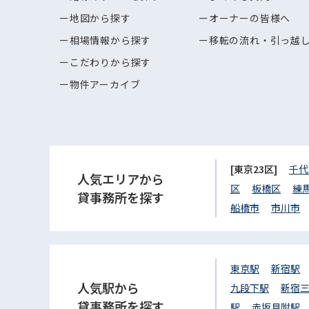
地図から探す
オーナーの皆様へ
相場情報から探す
移転の流れ・引っ越
こだわりから探す
物件アーカイブ
[東京23区]
千代
人気エリアから
区
板橋区
練
貸事務所を探す
船橋市
市川市
東京駅
新宿駅
人気駅から
九段下駅
新宿
貸事務所を探す
駅
赤坂見附駅