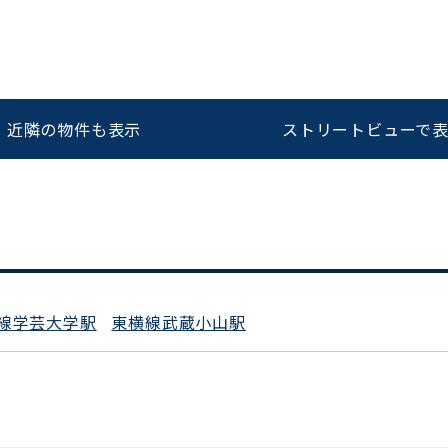
をお伝えいただくと
ビルコード：
172272
スムーズにご案内できます
近隣の物件も表示
ストリートビューで
0120-620-213
平日 9:00〜18:00
線学芸大学駅
東横線武蔵小山駅