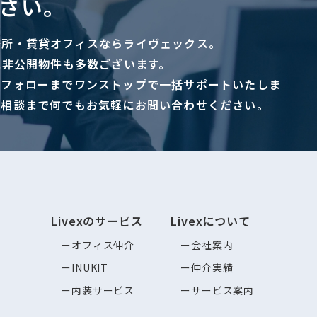
さい。
務所・賃貸オフィスならライヴェックス。
に非公開物件も多数ございます。
ーフォローまでワンストップで一括サポートいたしま
ご相談まで何でもお気軽にお問い合わせください。
Livexのサービス
Livexについて
オフィス仲介
会社案内
INUKIT
仲介実績
内装サービス
サービス案内