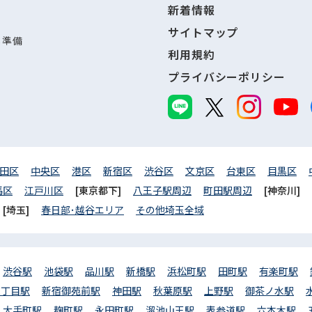
新着情報
サイトマップ
し準備
利用規約
プライバシーポリシー
田区
中央区
港区
新宿区
渋谷区
文京区
台東区
目黒区
馬区
江戸川区
[東京都下]
八王子駅周辺
町田駅周辺
[神奈川]
[埼玉]
春日部･越谷エリア
その他埼玉全域
渋谷駅
池袋駅
品川駅
新橋駅
浜松町駅
田町駅
有楽町駅
三丁目駅
新宿御苑前駅
神田駅
秋葉原駅
上野駅
御茶ノ水駅
大手町駅
麹町駅
永田町駅
溜池山王駅
表参道駅
六本木駅