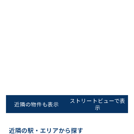
ビルコード：
172272
をお伝えいただくと
スムーズにご案内できます
ストリートビューで表
0120-620-213
近隣の物件も表示
示
平日 9:00〜18:00
近隣の駅・エリアから探す
電話でお問い合わせ