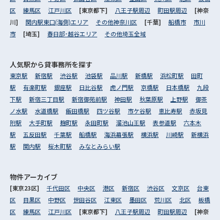
区
練馬区
江戸川区
[東京都下]
八王子駅周辺
町田駅周辺
[神奈
川]
関内駅東口(海側)エリア
その他神奈川区
[千葉]
船橋市
市川
市
[埼玉]
春日部･越谷エリア
その他埼玉全域
人気駅から
貸事務所を探す
東京駅
新宿駅
渋谷駅
池袋駅
品川駅
新橋駅
浜松町駅
田町
駅
有楽町駅
銀座駅
日比谷駅
虎ノ門駅
京橋駅
日本橋駅
九段
下駅
新宿三丁目駅
新宿御苑前駅
神田駅
秋葉原駅
上野駅
御茶
ノ水駅
水道橋駅
飯田橋駅
四ツ谷駅
市ケ谷駅
恵比寿駅
赤坂見
附駅
大手町駅
麹町駅
永田町駅
溜池山王駅
表参道駅
六本木
駅
五反田駅
千葉駅
船橋駅
海浜幕張駅
横浜駅
川崎駅
新横浜
駅
関内駅
桜木町駅
みなとみらい駅
物件アーカイブ
[東京23区]
千代田区
中央区
港区
新宿区
渋谷区
文京区
台東
区
目黒区
中野区
世田谷区
江東区
墨田区
荒川区
北区
板橋
区
練馬区
江戸川区
[東京都下]
八王子駅周辺
町田駅周辺
[神奈