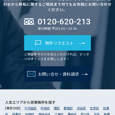
わせから移転に関するご相談まで何でもお気軽にお問い合わせ
ください。
0120-620-213
受付時間 平日9:00～18:00
物件リクエスト
ご希望条件だけお伝えいただければ、ピッタ
リのオフィスをお探しします！
お問い合せ・資料請求
人気エリアから
貸事務所を探す
[東京23区]
千代田区
中央区
港区
新宿区
渋谷区
文京区
台東
区
目黒区
中野区
世田谷区
江東区
墨田区
荒川区
北区
板橋