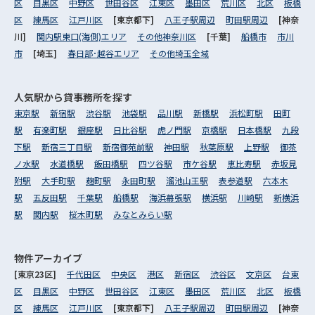
区
目黒区
中野区
世田谷区
江東区
墨田区
荒川区
北区
板橋
区
練馬区
江戸川区
[東京都下]
八王子駅周辺
町田駅周辺
[神奈
川]
関内駅東口(海側)エリア
その他神奈川区
[千葉]
船橋市
市川
市
[埼玉]
春日部･越谷エリア
その他埼玉全域
人気駅から
貸事務所を探す
東京駅
新宿駅
渋谷駅
池袋駅
品川駅
新橋駅
浜松町駅
田町
駅
有楽町駅
銀座駅
日比谷駅
虎ノ門駅
京橋駅
日本橋駅
九段
下駅
新宿三丁目駅
新宿御苑前駅
神田駅
秋葉原駅
上野駅
御茶
ノ水駅
水道橋駅
飯田橋駅
四ツ谷駅
市ケ谷駅
恵比寿駅
赤坂見
附駅
大手町駅
麹町駅
永田町駅
溜池山王駅
表参道駅
六本木
駅
五反田駅
千葉駅
船橋駅
海浜幕張駅
横浜駅
川崎駅
新横浜
駅
関内駅
桜木町駅
みなとみらい駅
物件アーカイブ
[東京23区]
千代田区
中央区
港区
新宿区
渋谷区
文京区
台東
区
目黒区
中野区
世田谷区
江東区
墨田区
荒川区
北区
板橋
区
練馬区
江戸川区
[東京都下]
八王子駅周辺
町田駅周辺
[神奈