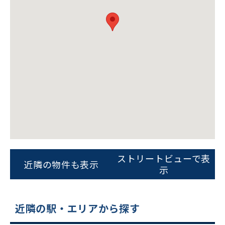
ビルコード：
172272
をお伝えいただくと
スムーズにご案内できます
ストリートビューで表
近隣の物件も表示
示
0120-620-213
平日 9:00〜18:00
近隣の駅・エリアから探す
電話でお問い合わせ