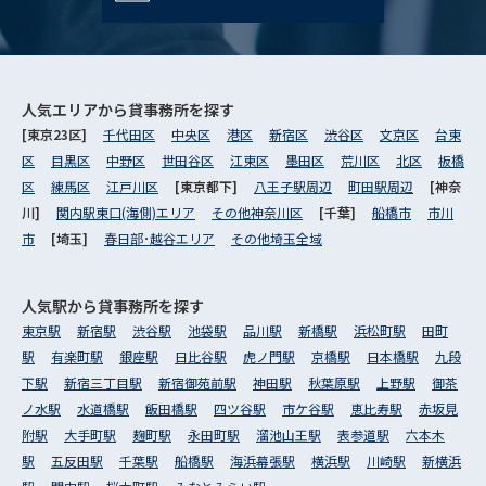
人気エリアから
貸事務所を探す
[東京23区]
千代田区
中央区
港区
新宿区
渋谷区
文京区
台東
区
目黒区
中野区
世田谷区
江東区
墨田区
荒川区
北区
板橋
区
練馬区
江戸川区
[東京都下]
八王子駅周辺
町田駅周辺
[神奈
川]
関内駅東口(海側)エリア
その他神奈川区
[千葉]
船橋市
市川
市
[埼玉]
春日部･越谷エリア
その他埼玉全域
人気駅から
貸事務所を探す
東京駅
新宿駅
渋谷駅
池袋駅
品川駅
新橋駅
浜松町駅
田町
駅
有楽町駅
銀座駅
日比谷駅
虎ノ門駅
京橋駅
日本橋駅
九段
下駅
新宿三丁目駅
新宿御苑前駅
神田駅
秋葉原駅
上野駅
御茶
ノ水駅
水道橋駅
飯田橋駅
四ツ谷駅
市ケ谷駅
恵比寿駅
赤坂見
附駅
大手町駅
麹町駅
永田町駅
溜池山王駅
表参道駅
六本木
駅
五反田駅
千葉駅
船橋駅
海浜幕張駅
横浜駅
川崎駅
新横浜