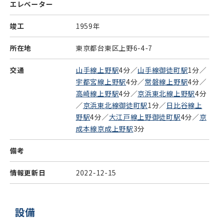
エレベーター
竣工
1959年
所在地
東京都台東区上野6-4-7
交通
山手線上野駅
4分／
山手線御徒町駅
1分／
宇都宮線上野駅
4分／
常磐線上野駅
4分／
高崎線上野駅
4分／
京浜東北線上野駅
4分
／
京浜東北線御徒町駅
1分／
日比谷線上
野駅
4分／
大江戸線上野御徒町駅
4分／
京
成本線京成上野駅
3分
備考
情報更新日
2022-12-15
設備