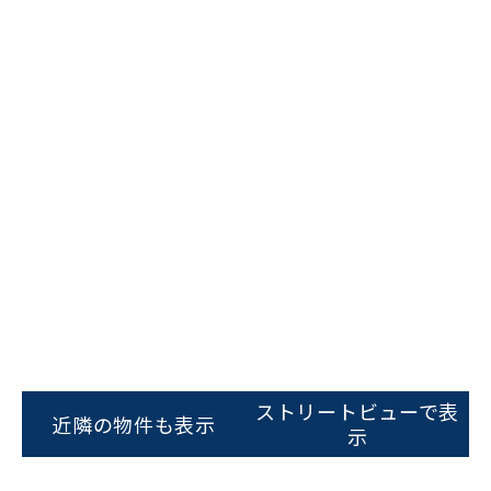
ビルコード：
172272
をお伝えいただくと
スムーズにご案内できます
ストリートビューで表
近隣の物件も表示
示
0120-620-213