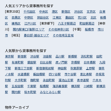
人気エリアから
貸事務所を探す
[東京23区]
千代田区
中央区
港区
新宿区
渋谷区
文京区
台東
区
目黒区
中野区
世田谷区
江東区
墨田区
荒川区
北区
板橋
区
練馬区
江戸川区
[東京都下]
八王子駅周辺
町田駅周辺
[神奈
川]
関内駅東口(海側)エリア
その他神奈川区
[千葉]
船橋市
市川
市
[埼玉]
春日部･越谷エリア
その他埼玉全域
人気駅から
貸事務所を探す
東京駅
新宿駅
渋谷駅
池袋駅
品川駅
新橋駅
浜松町駅
田町
駅
有楽町駅
銀座駅
日比谷駅
虎ノ門駅
京橋駅
日本橋駅
九段
下駅
新宿三丁目駅
新宿御苑前駅
神田駅
秋葉原駅
上野駅
御茶
ノ水駅
水道橋駅
飯田橋駅
四ツ谷駅
市ケ谷駅
恵比寿駅
赤坂見
附駅
大手町駅
麹町駅
永田町駅
溜池山王駅
表参道駅
六本木
駅
五反田駅
千葉駅
船橋駅
海浜幕張駅
横浜駅
川崎駅
新横浜
駅
関内駅
桜木町駅
みなとみらい駅
物件アーカイブ