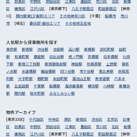
区
目黒区
中野区
世田谷区
江東区
墨田区
荒川区
北区
板橋
区
練馬区
江戸川区
[東京都下]
八王子駅周辺
町田駅周辺
[神奈
川]
関内駅東口(海側)エリア
その他神奈川区
[千葉]
船橋市
市川
市
[埼玉]
春日部･越谷エリア
その他埼玉全域
人気駅から
貸事務所を探す
東京駅
新宿駅
渋谷駅
池袋駅
品川駅
新橋駅
浜松町駅
田町
駅
有楽町駅
銀座駅
日比谷駅
虎ノ門駅
京橋駅
日本橋駅
九段
下駅
新宿三丁目駅
新宿御苑前駅
神田駅
秋葉原駅
上野駅
御茶
ノ水駅
水道橋駅
飯田橋駅
四ツ谷駅
市ケ谷駅
恵比寿駅
赤坂見
附駅
大手町駅
麹町駅
永田町駅
溜池山王駅
表参道駅
六本木
駅
五反田駅
千葉駅
船橋駅
海浜幕張駅
横浜駅
川崎駅
新横浜
駅
関内駅
桜木町駅
みなとみらい駅
物件アーカイブ
[東京23区]
千代田区
中央区
港区
新宿区
渋谷区
文京区
台東
区
目黒区
中野区
世田谷区
江東区
墨田区
荒川区
北区
板橋
区
練馬区
江戸川区
[東京都下]
八王子駅周辺
町田駅周辺
[神奈