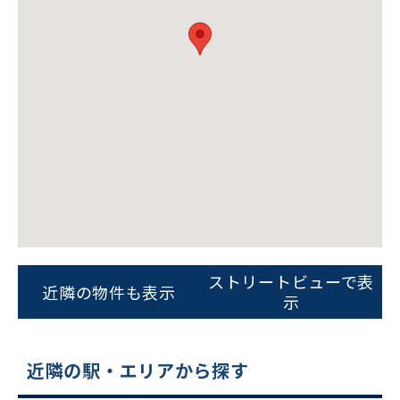
ビルコード：
172272
をお伝えいただくと
スムーズにご案内できます
ストリートビューで表
近隣の物件も表示
示
0120-620-213
平日 9:00〜18:00
近隣の駅・エリアから探す
電話でお問い合わせ