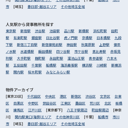
市
[埼玉]
春日部･越谷エリア
その他埼玉全域
人気駅から
貸事務所を探す
東京駅
新宿駅
渋谷駅
池袋駅
品川駅
新橋駅
浜松町駅
田町
駅
有楽町駅
銀座駅
日比谷駅
虎ノ門駅
京橋駅
日本橋駅
九段
下駅
新宿三丁目駅
新宿御苑前駅
神田駅
秋葉原駅
上野駅
御茶
ノ水駅
水道橋駅
飯田橋駅
四ツ谷駅
市ケ谷駅
恵比寿駅
赤坂見
附駅
大手町駅
麹町駅
永田町駅
溜池山王駅
表参道駅
六本木
駅
五反田駅
千葉駅
船橋駅
海浜幕張駅
横浜駅
川崎駅
新横浜
駅
関内駅
桜木町駅
みなとみらい駅
物件アーカイブ
[東京23区]
千代田区
中央区
港区
新宿区
渋谷区
文京区
台東
区
目黒区
中野区
世田谷区
江東区
墨田区
荒川区
北区
板橋
区
練馬区
江戸川区
[東京都下]
八王子駅周辺
町田駅周辺
[神奈
川]
関内駅東口(海側)エリア
その他神奈川区
[千葉]
船橋市
市川
市
[埼玉]
春日部･越谷エリア
その他埼玉全域