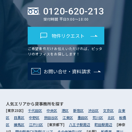
0120-620-213
受付時間 平日9:00～18:00
物件リクエスト
ご希望条件だけお伝えいただければ、ピッタ
リのオフィスをお探しします！
お問い合せ・資料請求
人気エリアから
貸事務所を探す
[東京23区]
千代田区
中央区
港区
新宿区
渋谷区
文京区
台東
区
目黒区
中野区
世田谷区
江東区
墨田区
荒川区
北区
板橋
区
練馬区
江戸川区
[東京都下]
八王子駅周辺
町田駅周辺
[神奈
川]
関内駅東口(海側)エリア
その他神奈川区
[千葉]
船橋市
市川