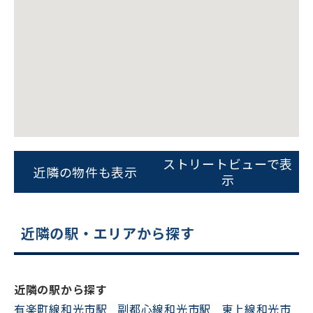
ビルコード：
172272
ストリートビューで表
近隣の物件も表示
をお伝えいただくと
示
スムーズにご案内できます
0120-620-213
近隣の駅・エリアから探す
平日 9:00〜18:00
近隣の駅から探す
電話でお問い合わせ
有楽町線和光市駅
副都心線和光市駅
東上線和光市