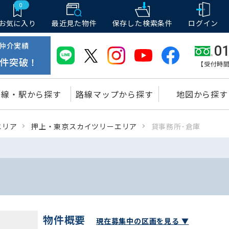
0
お気に入り
最近見た物件
保存した
検索条件
ログイン
仲介実績
01
件突破！
【受付時間
路線・駅から探す
路線マップから探す
地図から探す
エリア
押上・東京スカイツリーエリア
貸事務所･倉庫
物件概要
現在募集中の区画を見る ▼