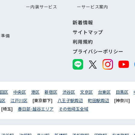
内装サービス
サービス案内
新着情報
サイトマップ
し準備
利用規約
プライバシーポリシー
田区
中央区
港区
新宿区
渋谷区
文京区
台東区
目黒区
馬区
江戸川区
[東京都下]
八王子駅周辺
町田駅周辺
[神奈川]
[埼玉]
春日部･越谷エリア
その他埼玉全域