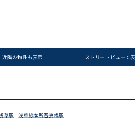
をお伝えいただくと
ビルコード：
172272
スムーズにご案内できます
0120-620-213
近隣の物件も表示
ストリートビューで
平日 9:00〜18:00
浅草駅
浅草線本所吾妻橋駅