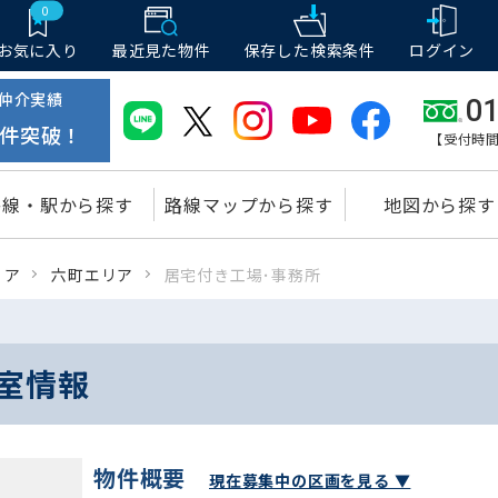
0
お気に入り
最近見た物件
保存した
検索条件
ログイン
仲介実績
01
件突破！
【受付時間
路線・駅から探す
路線マップから探す
地図から探す
リア
六町エリア
居宅付き工場･事務所
室情報
物件概要
現在募集中の区画を見る ▼