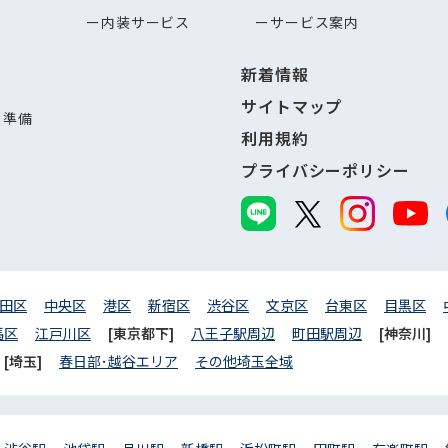
内装サービス
サービス案内
新着情報
サイトマップ
し準備
利用規約
プライバシーポリシー
田区
中央区
港区
新宿区
渋谷区
文京区
台東区
目黒区
馬区
江戸川区
[東京都下]
八王子駅周辺
町田駅周辺
[神奈川]
[埼玉]
春日部･越谷エリア
その他埼玉全域