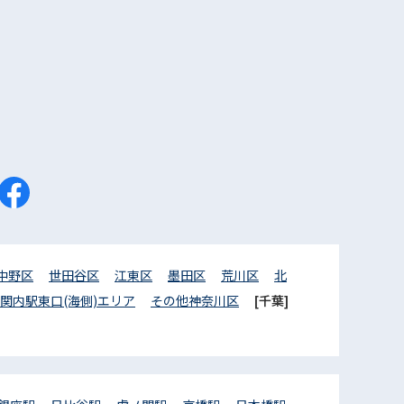
中野区
世田谷区
江東区
墨田区
荒川区
北
関内駅東口(海側)エリア
その他神奈川区
[千葉]