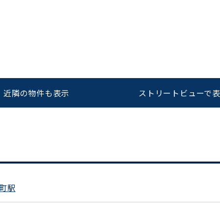
をお伝えいただくと
ビルコード：
172272
スムーズにご案内できます
0120-620-213
近隣の物件も表示
ストリートビューで
平日 9:00〜18:00
町駅