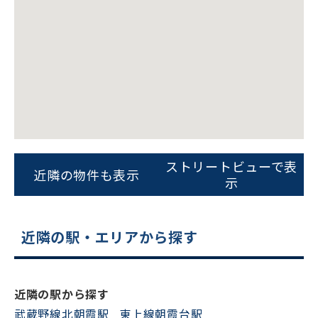
ビルコード：
172272
ストリートビューで表
をお伝えいただくと
近隣の物件も表示
示
スムーズにご案内できます
0120-620-213
近隣の駅・エリアから探す
平日 9:00〜18:00
電話でお問い合わせ
近隣の駅から探す
武蔵野線北朝霞駅
東上線朝霞台駅