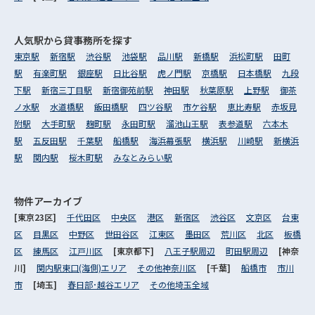
人気駅から
貸事務所を探す
東京駅
新宿駅
渋谷駅
池袋駅
品川駅
新橋駅
浜松町駅
田町
駅
有楽町駅
銀座駅
日比谷駅
虎ノ門駅
京橋駅
日本橋駅
九段
下駅
新宿三丁目駅
新宿御苑前駅
神田駅
秋葉原駅
上野駅
御茶
ノ水駅
水道橋駅
飯田橋駅
四ツ谷駅
市ケ谷駅
恵比寿駅
赤坂見
附駅
大手町駅
麹町駅
永田町駅
溜池山王駅
表参道駅
六本木
駅
五反田駅
千葉駅
船橋駅
海浜幕張駅
横浜駅
川崎駅
新横浜
駅
関内駅
桜木町駅
みなとみらい駅
物件アーカイブ
[東京23区]
千代田区
中央区
港区
新宿区
渋谷区
文京区
台東
区
目黒区
中野区
世田谷区
江東区
墨田区
荒川区
北区
板橋
区
練馬区
江戸川区
[東京都下]
八王子駅周辺
町田駅周辺
[神奈
川]
関内駅東口(海側)エリア
その他神奈川区
[千葉]
船橋市
市川
市
[埼玉]
春日部･越谷エリア
その他埼玉全域