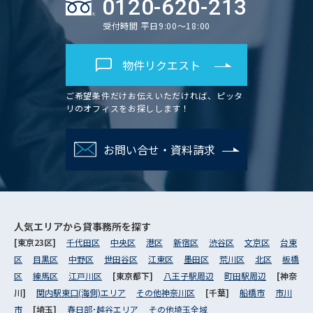
0120-620-213
受付時間 平日9:00～18:00
物件リクエスト
ご希望条件だけお伝えいただければ、ピッタ
リのオフィスをお探しします！
お問い合せ・資料請求
人気エリアから
貸事務所を探す
[東京23区]
千代田区
中央区
港区
新宿区
渋谷区
文京区
台東
区
目黒区
中野区
世田谷区
江東区
墨田区
荒川区
北区
板橋
区
練馬区
江戸川区
[東京都下]
八王子駅周辺
町田駅周辺
[神奈
川]
関内駅東口(海側)エリア
その他神奈川区
[千葉]
船橋市
市川
市
[埼玉]
春日部･越谷エリア
その他埼玉全域