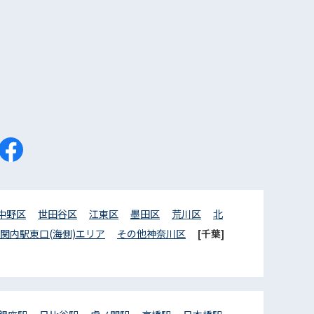
中野区
世田谷区
江東区
墨田区
荒川区
北
関内駅東口(海側)エリア
その他神奈川区
[千葉]