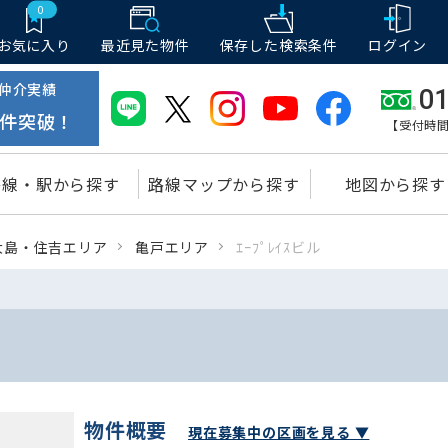
0
お気に入り
最近見た物件
保存した
検索条件
ログイン
仲介実績
01
件突破！
【受付時間
路線・駅から探す
路線マップから探す
地図から探す
大島・住吉エリア
亀戸エリア
ｴｰﾌﾟﾚｲｽビル
物件概要
現在募集中の区画を見る ▼