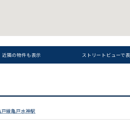
をお伝えいただくと
ビルコード：
172272
スムーズにご案内できます
0120-620-213
近隣の物件も表示
ストリートビューで
平日 9:00〜18:00
亀戸線亀戸水神駅