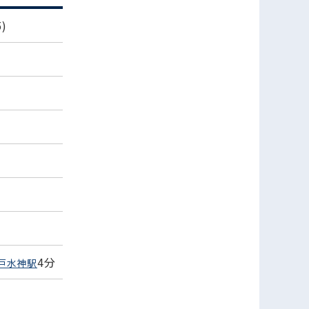
)
4分
戸水神駅