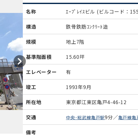
名称
ｴｰﾌﾟﾚｲｽビル
(ビルコード：155
構造
鉄骨鉄筋ｺﾝｸﾘｰﾄ造
規模
地上7階
基準階面積
15.60坪
エレベーター
有
竣工
1993年9月
所在地
東京都江東区亀戸4-46-12
交通
9分／
中央･総武線亀戸駅
亀戸線亀
備考