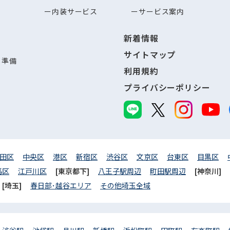
内装サービス
サービス案内
新着情報
サイトマップ
し準備
利用規約
プライバシーポリシー
田区
中央区
港区
新宿区
渋谷区
文京区
台東区
目黒区
馬区
江戸川区
[東京都下]
八王子駅周辺
町田駅周辺
[神奈川]
[埼玉]
春日部･越谷エリア
その他埼玉全域