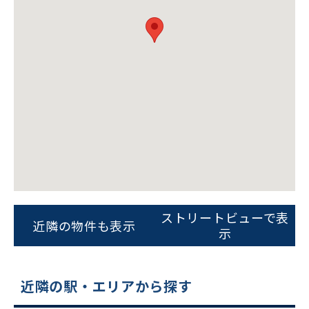
ビルコード：
172272
をお伝えいただくと
スムーズにご案内できます
ストリートビューで表
近隣の物件も表示
示
0120-620-213
平日 9:00〜18:00
近隣の駅・エリアから探す
電話でお問い合わせ