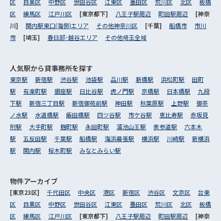
区
目黒区
中野区
世田谷区
江東区
墨田区
荒川区
北区
板橋
区
練馬区
江戸川区
[東京都下]
八王子駅周辺
町田駅周辺
[神奈
川]
関内駅東口(海側)エリア
その他神奈川区
[千葉]
船橋市
市川
市
[埼玉]
春日部･越谷エリア
その他埼玉全域
人気駅から
貸事務所を探す
東京駅
新宿駅
渋谷駅
池袋駅
品川駅
新橋駅
浜松町駅
田町
駅
有楽町駅
銀座駅
日比谷駅
虎ノ門駅
京橋駅
日本橋駅
九段
下駅
新宿三丁目駅
新宿御苑前駅
神田駅
秋葉原駅
上野駅
御茶
ノ水駅
水道橋駅
飯田橋駅
四ツ谷駅
市ケ谷駅
恵比寿駅
赤坂見
附駅
大手町駅
麹町駅
永田町駅
溜池山王駅
表参道駅
六本木
駅
五反田駅
千葉駅
船橋駅
海浜幕張駅
横浜駅
川崎駅
新横浜
駅
関内駅
桜木町駅
みなとみらい駅
物件アーカイブ
[東京23区]
千代田区
中央区
港区
新宿区
渋谷区
文京区
台東
区
目黒区
中野区
世田谷区
江東区
墨田区
荒川区
北区
板橋
区
練馬区
江戸川区
[東京都下]
八王子駅周辺
町田駅周辺
[神奈