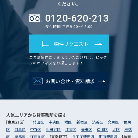
ください。
0120-620-213
受付時間 平日9:00～18:00
物件リクエスト
ご希望条件だけお伝えいただければ、ピッタ
リのオフィスをお探しします！
お問い合せ・資料請求
人気エリアから
貸事務所を探す
[東京23区]
千代田区
中央区
港区
新宿区
渋谷区
文京区
台東
区
目黒区
中野区
世田谷区
江東区
墨田区
荒川区
北区
板橋
区
練馬区
江戸川区
[東京都下]
八王子駅周辺
町田駅周辺
[神奈