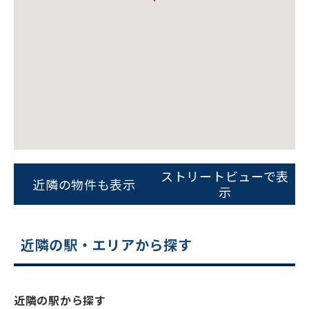
ビルコード：
172272
ストリートビューで表
をお伝えいただくと
近隣の物件も表示
示
スムーズにご案内できます
0120-620-213
近隣の駅・エリアから探す
平日 9:00〜18:00
電話でお問い合わせ
近隣の駅から探す