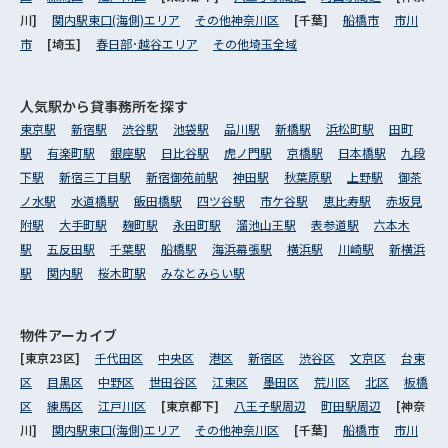
川]
関内駅東口(海側)エリア
その他神奈川区
[千葉]
船橋市
市川
市
[埼玉]
春日部･越谷エリア
その他埼玉全域
人気駅から
貸事務所を探す
東京駅
新宿駅
渋谷駅
池袋駅
品川駅
新橋駅
浜松町駅
田町
駅
有楽町駅
銀座駅
日比谷駅
虎ノ門駅
京橋駅
日本橋駅
九段
下駅
新宿三丁目駅
新宿御苑前駅
神田駅
秋葉原駅
上野駅
御茶
ノ水駅
水道橋駅
飯田橋駅
四ツ谷駅
市ケ谷駅
恵比寿駅
赤坂見
附駅
大手町駅
麹町駅
永田町駅
溜池山王駅
表参道駅
六本木
駅
五反田駅
千葉駅
船橋駅
海浜幕張駅
横浜駅
川崎駅
新横浜
駅
関内駅
桜木町駅
みなとみらい駅
物件アーカイブ
[東京23区]
千代田区
中央区
港区
新宿区
渋谷区
文京区
台東
区
目黒区
中野区
世田谷区
江東区
墨田区
荒川区
北区
板橋
区
練馬区
江戸川区
[東京都下]
八王子駅周辺
町田駅周辺
[神奈
川]
関内駅東口(海側)エリア
その他神奈川区
[千葉]
船橋市
市川