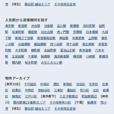
市
[埼玉]
春日部･越谷エリア
その他埼玉全域
人気駅から
貸事務所を探す
東京駅
新宿駅
渋谷駅
池袋駅
品川駅
新橋駅
浜松町駅
田町
駅
有楽町駅
銀座駅
日比谷駅
虎ノ門駅
京橋駅
日本橋駅
九段
下駅
新宿三丁目駅
新宿御苑前駅
神田駅
秋葉原駅
上野駅
御茶
ノ水駅
水道橋駅
飯田橋駅
四ツ谷駅
市ケ谷駅
恵比寿駅
赤坂見
附駅
大手町駅
麹町駅
永田町駅
溜池山王駅
表参道駅
六本木
駅
五反田駅
千葉駅
船橋駅
海浜幕張駅
横浜駅
川崎駅
新横浜
駅
関内駅
桜木町駅
みなとみらい駅
物件アーカイブ
[東京23区]
千代田区
中央区
港区
新宿区
渋谷区
文京区
台東
区
目黒区
中野区
世田谷区
江東区
墨田区
荒川区
北区
板橋
区
練馬区
江戸川区
[東京都下]
八王子駅周辺
町田駅周辺
[神奈
川]
関内駅東口(海側)エリア
その他神奈川区
[千葉]
船橋市
市川
市
[埼玉]
春日部･越谷エリア
その他埼玉全域