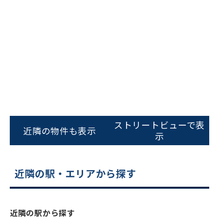
ビルコード：
172272
をお伝えいただくと
ストリートビューで表
近隣の物件も表示
スムーズにご案内できます
示
0120-620-213
近隣の駅・エリアから探す
平日 9:00〜18:00
電話でお問い合わせ
近隣の駅から探す