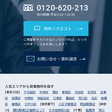
0120-620-213
受付時間 平日9:00～18:00
物件リクエスト
ご希望条件だけお伝えいただければ、ピッタ
リのオフィスをお探しします！
お問い合せ・資料請求
人気エリアから
貸事務所を探す
[東京23区]
千代田区
中央区
港区
新宿区
渋谷区
文京区
台東
区
目黒区
中野区
世田谷区
江東区
墨田区
荒川区
北区
板橋
区
練馬区
江戸川区
[東京都下]
八王子駅周辺
町田駅周辺
[神奈
川]
関内駅東口(海側)エリア
その他神奈川区
[千葉]
船橋市
市川