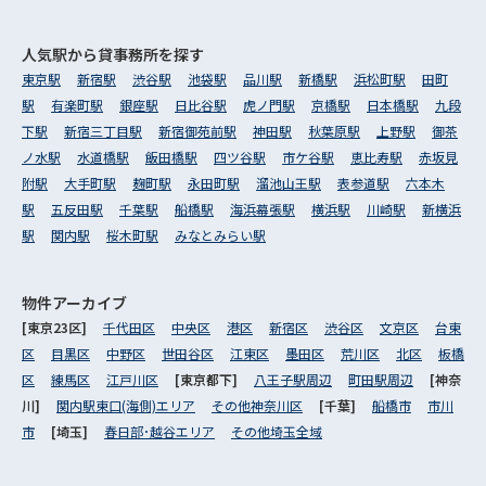
人気駅から
貸事務所を探す
東京駅
新宿駅
渋谷駅
池袋駅
品川駅
新橋駅
浜松町駅
田町
駅
有楽町駅
銀座駅
日比谷駅
虎ノ門駅
京橋駅
日本橋駅
九段
下駅
新宿三丁目駅
新宿御苑前駅
神田駅
秋葉原駅
上野駅
御茶
ノ水駅
水道橋駅
飯田橋駅
四ツ谷駅
市ケ谷駅
恵比寿駅
赤坂見
附駅
大手町駅
麹町駅
永田町駅
溜池山王駅
表参道駅
六本木
駅
五反田駅
千葉駅
船橋駅
海浜幕張駅
横浜駅
川崎駅
新横浜
駅
関内駅
桜木町駅
みなとみらい駅
物件アーカイブ
[東京23区]
千代田区
中央区
港区
新宿区
渋谷区
文京区
台東
区
目黒区
中野区
世田谷区
江東区
墨田区
荒川区
北区
板橋
区
練馬区
江戸川区
[東京都下]
八王子駅周辺
町田駅周辺
[神奈
川]
関内駅東口(海側)エリア
その他神奈川区
[千葉]
船橋市
市川
市
[埼玉]
春日部･越谷エリア
その他埼玉全域