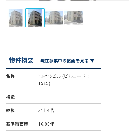
物件概要
現在募集中の区画を見る ▼
名称
ｱﾛｰﾅｲｼビル
(ビルコード：
1515)
構造
規模
地上4階
基準階面積
16.80坪