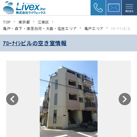
MENU
TOP
東京都
江東区
亀戸・森下・清澄白河・大島・住吉エリア
亀戸エリア
ｱﾛｰﾅｲｼビル
ｱﾛｰﾅｲｼビルの空き室情報