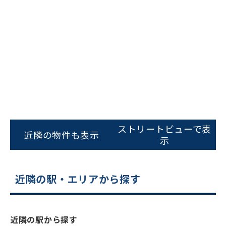
ビルコード：
172272
をお伝えいただくと
ストリートビューで表
スムーズにご案内できます
近隣の物件も表示
示
0120-620-213
平日 9:00〜18:00
近隣の駅・エリアから探す
電話でお問い合わせ
近隣の駅から探す