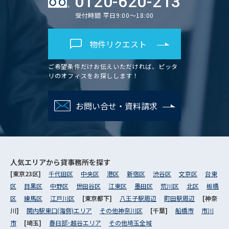
0120-620-213
受付時間 平日9:00～18:00
物件リクエスト
ご希望条件だけお伝えいただければ、ピッタ
リのオフィスをお探しします！
お問い合せ・資料請求
人気エリアから
貸事務所を探す
[東京23区]
千代田区
中央区
港区
新宿区
渋谷区
文京区
台東
区
目黒区
中野区
世田谷区
江東区
墨田区
荒川区
北区
板橋
区
練馬区
江戸川区
[東京都下]
八王子駅周辺
町田駅周辺
[神奈
川]
関内駅東口(海側)エリア
その他神奈川区
[千葉]
船橋市
市川
市
[埼玉]
春日部･越谷エリア
その他埼玉全域