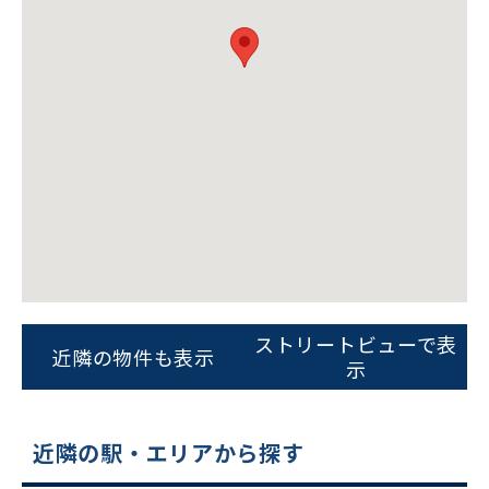
ビルコード：
172272
をお伝えいただくと
スムーズにご案内できます
ストリートビューで表
近隣の物件も表示
示
0120-620-213
平日 9:00〜18:00
近隣の駅・エリアから探す
電話でお問い合わせ