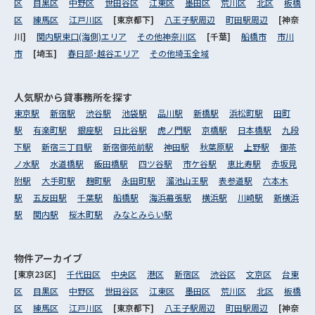
区
目黒区
中野区
世田谷区
江東区
墨田区
荒川区
北区
板橋
区
練馬区
江戸川区
[東京都下]
八王子駅周辺
町田駅周辺
[神奈
川]
関内駅東口(海側)エリア
その他神奈川区
[千葉]
船橋市
市川
市
[埼玉]
春日部･越谷エリア
その他埼玉全域
人気駅から
貸事務所を探す
東京駅
新宿駅
渋谷駅
池袋駅
品川駅
新橋駅
浜松町駅
田町
駅
有楽町駅
銀座駅
日比谷駅
虎ノ門駅
京橋駅
日本橋駅
九段
下駅
新宿三丁目駅
新宿御苑前駅
神田駅
秋葉原駅
上野駅
御茶
ノ水駅
水道橋駅
飯田橋駅
四ツ谷駅
市ケ谷駅
恵比寿駅
赤坂見
附駅
大手町駅
麹町駅
永田町駅
溜池山王駅
表参道駅
六本木
駅
五反田駅
千葉駅
船橋駅
海浜幕張駅
横浜駅
川崎駅
新横浜
駅
関内駅
桜木町駅
みなとみらい駅
物件アーカイブ
[東京23区]
千代田区
中央区
港区
新宿区
渋谷区
文京区
台東
区
目黒区
中野区
世田谷区
江東区
墨田区
荒川区
北区
板橋
区
練馬区
江戸川区
[東京都下]
八王子駅周辺
町田駅周辺
[神奈