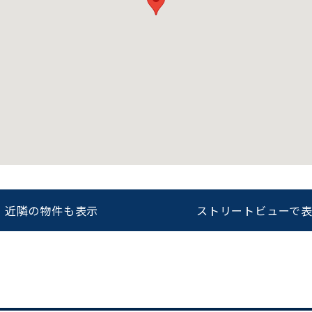
をお伝えいただくと
ビルコード：
172272
スムーズにご案内できます
0120-620-213
平日 9:00〜18:00
近隣の物件も表示
ストリートビューで