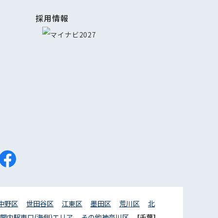
採用情報
中野区
世田谷区
江東区
墨田区
荒川区
北
関内駅東口(海側)エリア
その他神奈川区
[千葉]