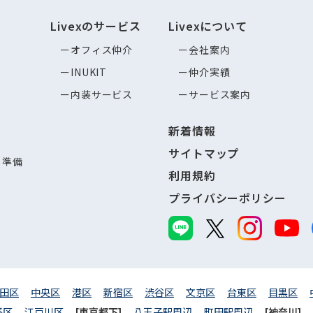
Livexのサービス
Livexについて
オフィス仲介
会社案内
INUKIT
仲介実績
内装サービス
サービス案内
新着情報
サイトマップ
し準備
利用規約
プライバシーポリシー
田区
中央区
港区
新宿区
渋谷区
文京区
台東区
目黒区
馬区
江戸川区
[東京都下]
八王子駅周辺
町田駅周辺
[神奈川]