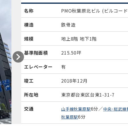
名称
PMO秋葉原北ビル
(ビルコード：
構造
鉄骨造
規模
地上8階 地下1階
基準階面積
215.50坪
エレベーター
有
竣工
2018年12月
所在地
東京都台東区台東1-31-7
交通
6分／
山手線秋葉原駅
中央･総武線
6分
秋葉原駅