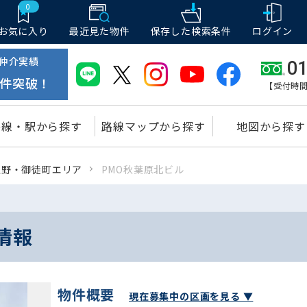
0
お気に入り
最近見た物件
保存した
検索条件
ログイン
仲介実績
01
件突破！
【受付時間
路線・駅から探す
路線マップから探す
地図から探す
上野・御徒町エリア
PMO秋葉原北ビル
情報
物件概要
現在募集中の区画を見る ▼