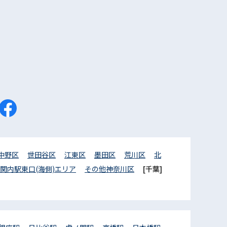
中野区
世田谷区
江東区
墨田区
荒川区
北
関内駅東口(海側)エリア
その他神奈川区
[千葉]