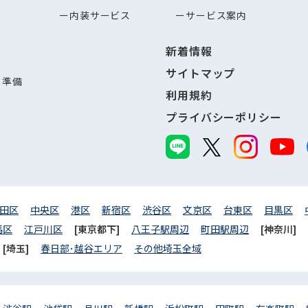
内装サービス
サービス案内
新着情報
サイトマップ
し準備
利用規約
プライバシーポリシー
田区
中央区
港区
新宿区
渋谷区
文京区
台東区
目黒区
馬区
江戸川区
[東京都下]
八王子駅周辺
町田駅周辺
[神奈川]
[埼玉]
春日部･越谷エリア
その他埼玉全域