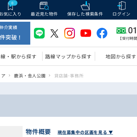
0
お気に入り
最近見た物件
保存した
検索条件
ログイン
仲介実績
01
件突破！
【受付時間
路線・駅から探す
路線マップから探す
地図から探す
リア
鹿浜・舎人公園
貸店舗･事務所
物件概要
現在募集中の区画を見る ▼