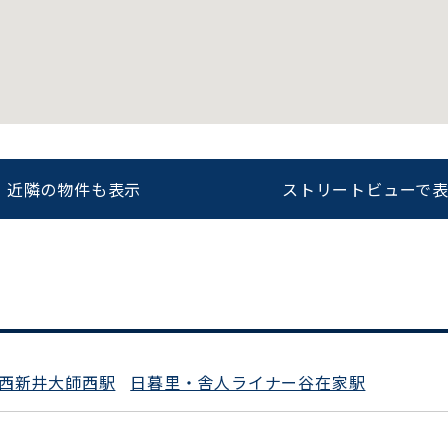
をお伝えいただくと
ビルコード：
172272
スムーズにご案内できます
0120-620-213
近隣の物件も表示
ストリートビューで
平日 9:00〜18:00
西新井大師西駅
日暮里・舎人ライナー谷在家駅