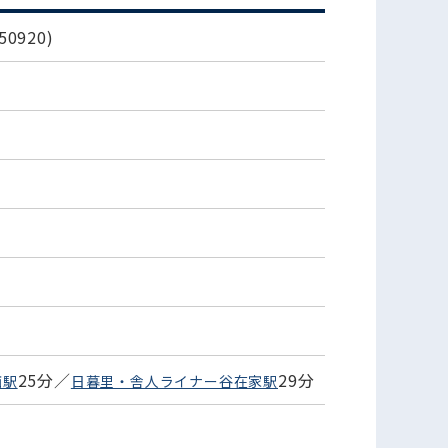
0920)
25分／
29分
西駅
日暮里・舎人ライナー谷在家駅