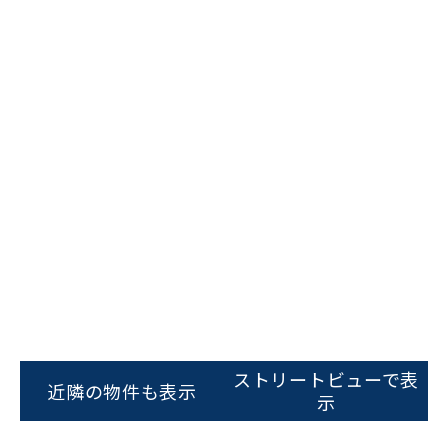
ビルコード：
172272
をお伝えいただくと
スムーズにご案内できます
ストリートビューで表
0120-620-213
近隣の物件も表示
示
平日 9:00〜18:00