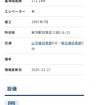
基準階面積
272.14坪
エレベーター
有
竣工
1997年7月
所在地
東京都目黒区三田1-6-21
交通
山手線目黒駅
5分／
南北線目黒駅
5
分
備考
情報更新日
2025-12-17
設備