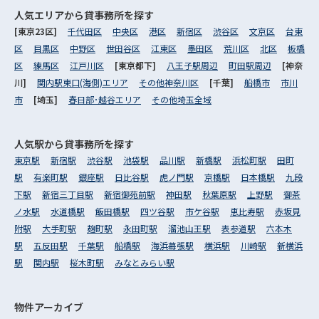
人気エリアから
貸事務所を探す
[東京23区]
千代田区
中央区
港区
新宿区
渋谷区
文京区
台東
区
目黒区
中野区
世田谷区
江東区
墨田区
荒川区
北区
板橋
区
練馬区
江戸川区
[東京都下]
八王子駅周辺
町田駅周辺
[神奈
川]
関内駅東口(海側)エリア
その他神奈川区
[千葉]
船橋市
市川
市
[埼玉]
春日部･越谷エリア
その他埼玉全域
人気駅から
貸事務所を探す
東京駅
新宿駅
渋谷駅
池袋駅
品川駅
新橋駅
浜松町駅
田町
駅
有楽町駅
銀座駅
日比谷駅
虎ノ門駅
京橋駅
日本橋駅
九段
下駅
新宿三丁目駅
新宿御苑前駅
神田駅
秋葉原駅
上野駅
御茶
ノ水駅
水道橋駅
飯田橋駅
四ツ谷駅
市ケ谷駅
恵比寿駅
赤坂見
附駅
大手町駅
麹町駅
永田町駅
溜池山王駅
表参道駅
六本木
駅
五反田駅
千葉駅
船橋駅
海浜幕張駅
横浜駅
川崎駅
新横浜
駅
関内駅
桜木町駅
みなとみらい駅
物件アーカイブ