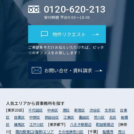
0120-620-213
受付時間 平日9:00～18:00
物件リクエスト
ご希望条件だけお伝えいただければ、ピッタ
リのオフィスをお探しします！
お問い合せ・資料請求
人気エリアから
貸事務所を探す
[東京23区]
千代田区
中央区
港区
新宿区
渋谷区
文京区
台東
区
目黒区
中野区
世田谷区
江東区
墨田区
荒川区
北区
板橋
区
練馬区
江戸川区
[東京都下]
八王子駅周辺
町田駅周辺
[神奈
川]
関内駅東口(海側)エリア
その他神奈川区
[千葉]
船橋市
市川