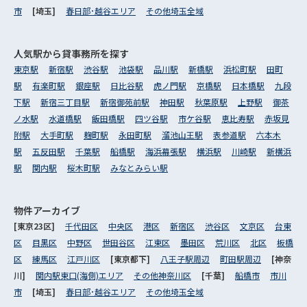
市
[埼玉]
春日部･越谷エリア
その他埼玉全域
人気駅から
貸事務所を探す
東京駅
新宿駅
渋谷駅
池袋駅
品川駅
新橋駅
浜松町駅
田町
駅
有楽町駅
銀座駅
日比谷駅
虎ノ門駅
京橋駅
日本橋駅
九段
下駅
新宿三丁目駅
新宿御苑前駅
神田駅
秋葉原駅
上野駅
御茶
ノ水駅
水道橋駅
飯田橋駅
四ツ谷駅
市ケ谷駅
恵比寿駅
赤坂見
附駅
大手町駅
麹町駅
永田町駅
溜池山王駅
表参道駅
六本木
駅
五反田駅
千葉駅
船橋駅
海浜幕張駅
横浜駅
川崎駅
新横浜
駅
関内駅
桜木町駅
みなとみらい駅
物件アーカイブ
[東京23区]
千代田区
中央区
港区
新宿区
渋谷区
文京区
台東
区
目黒区
中野区
世田谷区
江東区
墨田区
荒川区
北区
板橋
区
練馬区
江戸川区
[東京都下]
八王子駅周辺
町田駅周辺
[神奈
川]
関内駅東口(海側)エリア
その他神奈川区
[千葉]
船橋市
市川
市
[埼玉]
春日部･越谷エリア
その他埼玉全域