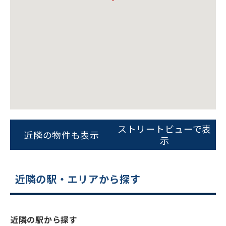
ビルコード：
172272
をお伝えいただくと
ストリートビューで表
近隣の物件も表示
スムーズにご案内できます
示
0120-620-213
近隣の駅・エリアから探す
平日 9:00〜18:00
電話でお問い合わせ
近隣の駅から探す