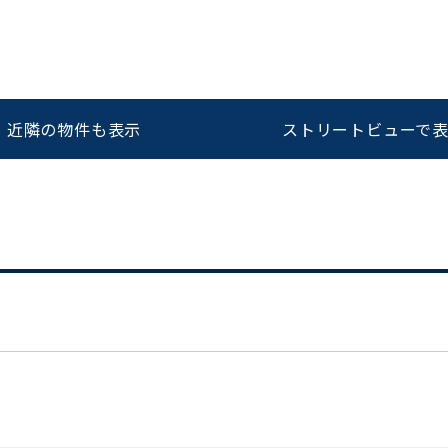
をお伝えいただくと
ビルコード：
172272
スムーズにご案内できます
近隣の物件も表示
ストリートビューで
0120-620-213
平日 9:00〜18:00