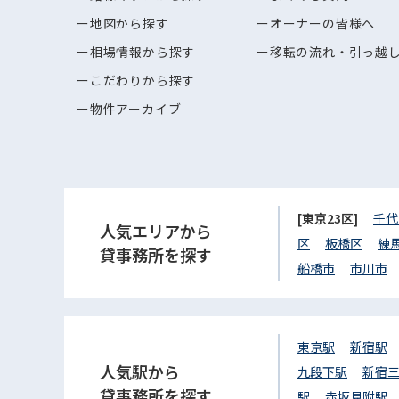
地図から探す
オーナーの皆様へ
相場情報から探す
移転の流れ・引っ越
こだわりから探す
物件アーカイブ
[東京23区]
千代
人気エリアから
区
板橋区
練
貸事務所を探す
船橋市
市川市
東京駅
新宿駅
人気駅から
九段下駅
新宿
貸事務所を探す
駅
赤坂見附駅