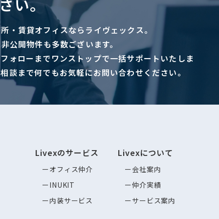
さい。
務所・賃貸オフィスならライヴェックス。
に非公開物件も多数ございます。
ーフォローまでワンストップで一括サポートいたしま
ご相談まで何でもお気軽にお問い合わせください。
Livexのサービス
Livexについて
オフィス仲介
会社案内
INUKIT
仲介実績
内装サービス
サービス案内