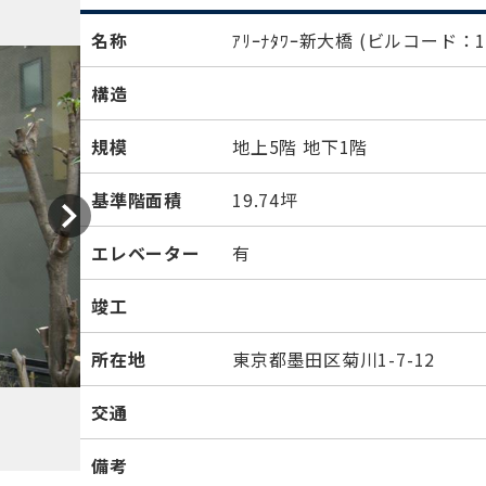
名称
ｱﾘｰﾅﾀﾜｰ新大橋
(ビルコード：14
構造
規模
地上5階 地下1階
基準階面積
19.74坪
エレベーター
有
竣工
所在地
東京都墨田区菊川1-7-12
交通
備考