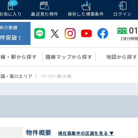
0
お気に入り
最近見た物件
保存した
検索条件
ログイン
仲介実績
01
件突破！
【受付時間
路線・駅から探す
路線マップから探す
地図から探す
両国・菊川エリア
ｱﾘｰﾅﾀﾜｰ新大橋
物件概要
現在募集中の区画を見る ▼