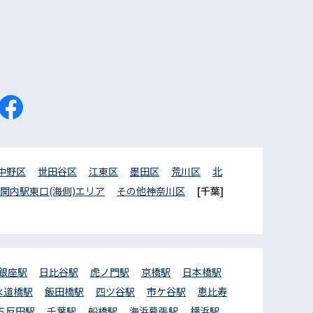
中野区
世田谷区
江東区
墨田区
荒川区
北
関内駅東口(海側)エリア
その他神奈川区
[千葉]
銀座駅
日比谷駅
虎ノ門駅
京橋駅
日本橋駅
水道橋駅
飯田橋駅
四ツ谷駅
市ケ谷駅
恵比寿
五反田駅
千葉駅
船橋駅
海浜幕張駅
横浜駅