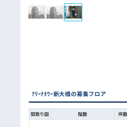
ｱﾘｰﾅﾀﾜｰ新大橋の募集フロア
間取り図
階数
坪