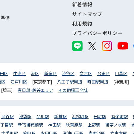
新着情報
サイトマップ
し準備
利用規約
プライバシーポリシー
田区
中央区
港区
新宿区
渋谷区
文京区
台東区
目黒区
馬区
江戸川区
[東京都下]
八王子駅周辺
町田駅周辺
[神奈川]
[埼玉]
春日部･越谷エリア
その他埼玉全域
渋谷駅
池袋駅
品川駅
新橋駅
浜松町駅
田町駅
有楽町駅
三丁目駅
新宿御苑前駅
神田駅
秋葉原駅
上野駅
御茶ノ水駅
大手町駅
麹町駅
永田町駅
溜池山王駅
表参道駅
六本木駅