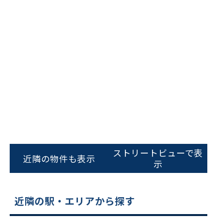
ビルコード：
172272
をお伝えいただくと
スムーズにご案内できます
ストリートビューで表
近隣の物件も表示
示
0120-620-213
平日 9:00〜18:00
近隣の駅・エリアから探す
電話でお問い合わせ