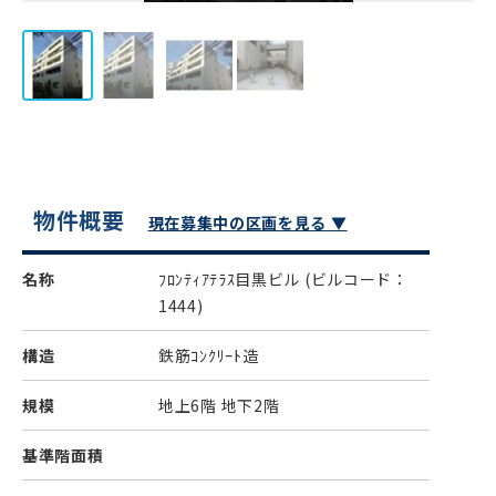
物件概要
現在募集中の区画を見る ▼
名称
ﾌﾛﾝﾃｨｱﾃﾗｽ目黒ビル
(ビルコード：
1444)
構造
鉄筋ｺﾝｸﾘｰﾄ造
規模
地上6階 地下2階
基準階面積