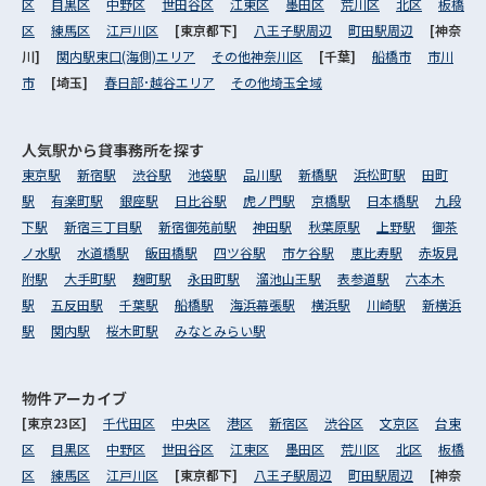
区
目黒区
中野区
世田谷区
江東区
墨田区
荒川区
北区
板橋
区
練馬区
江戸川区
[東京都下]
八王子駅周辺
町田駅周辺
[神奈
川]
関内駅東口(海側)エリア
その他神奈川区
[千葉]
船橋市
市川
市
[埼玉]
春日部･越谷エリア
その他埼玉全域
人気駅から
貸事務所を探す
東京駅
新宿駅
渋谷駅
池袋駅
品川駅
新橋駅
浜松町駅
田町
駅
有楽町駅
銀座駅
日比谷駅
虎ノ門駅
京橋駅
日本橋駅
九段
下駅
新宿三丁目駅
新宿御苑前駅
神田駅
秋葉原駅
上野駅
御茶
ノ水駅
水道橋駅
飯田橋駅
四ツ谷駅
市ケ谷駅
恵比寿駅
赤坂見
附駅
大手町駅
麹町駅
永田町駅
溜池山王駅
表参道駅
六本木
駅
五反田駅
千葉駅
船橋駅
海浜幕張駅
横浜駅
川崎駅
新横浜
駅
関内駅
桜木町駅
みなとみらい駅
物件アーカイブ
[東京23区]
千代田区
中央区
港区
新宿区
渋谷区
文京区
台東
区
目黒区
中野区
世田谷区
江東区
墨田区
荒川区
北区
板橋
区
練馬区
江戸川区
[東京都下]
八王子駅周辺
町田駅周辺
[神奈