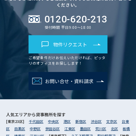
ください。
0120-620-213
受付時間 平日9:00～18:00
物件リクエスト
ご希望条件だけお伝えいただければ、ピッタ
リのオフィスをお探しします！
お問い合せ・資料請求
人気エリアから
貸事務所を探す
[東京23区]
千代田区
中央区
港区
新宿区
渋谷区
文京区
台東
区
目黒区
中野区
世田谷区
江東区
墨田区
荒川区
北区
板橋
区
練馬区
江戸川区
[東京都下]
八王子駅周辺
町田駅周辺
[神奈