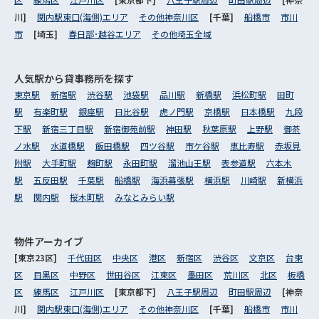
川]
関内駅東口(海側)エリア
その他神奈川区
[千葉]
船橋市
市川
市
[埼玉]
春日部･越谷エリア
その他埼玉全域
人気駅から
貸事務所を探す
東京駅
新宿駅
渋谷駅
池袋駅
品川駅
新橋駅
浜松町駅
田町
駅
有楽町駅
銀座駅
日比谷駅
虎ノ門駅
京橋駅
日本橋駅
九段
下駅
新宿三丁目駅
新宿御苑前駅
神田駅
秋葉原駅
上野駅
御茶
ノ水駅
水道橋駅
飯田橋駅
四ツ谷駅
市ケ谷駅
恵比寿駅
赤坂見
附駅
大手町駅
麹町駅
永田町駅
溜池山王駅
表参道駅
六本木
駅
五反田駅
千葉駅
船橋駅
海浜幕張駅
横浜駅
川崎駅
新横浜
駅
関内駅
桜木町駅
みなとみらい駅
物件アーカイブ
[東京23区]
千代田区
中央区
港区
新宿区
渋谷区
文京区
台東
区
目黒区
中野区
世田谷区
江東区
墨田区
荒川区
北区
板橋
区
練馬区
江戸川区
[東京都下]
八王子駅周辺
町田駅周辺
[神奈
川]
関内駅東口(海側)エリア
その他神奈川区
[千葉]
船橋市
市川