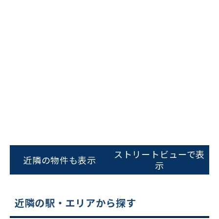
ビルコード：
172272
をお伝えいただくと
スムーズにご案内できます
ストリートビューで表
近隣の物件も表示
0120-620-213
示
平日 9:00〜18:00
近隣の駅・エリアから探す
電話でお問い合わせ