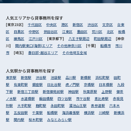
人気エリアから
貸事務所を探す
[東京23区]
千代田区
中央区
港区
新宿区
渋谷区
文京区
台東
区
目黒区
中野区
世田谷区
江東区
墨田区
荒川区
北区
板橋
区
練馬区
江戸川区
[東京都下]
八王子駅周辺
町田駅周辺
[神奈
川]
関内駅東口(海側)エリア
その他神奈川区
[千葉]
船橋市
市川
市
[埼玉]
春日部･越谷エリア
その他埼玉全域
人気駅から
貸事務所を探す
東京駅
新宿駅
渋谷駅
池袋駅
品川駅
新橋駅
浜松町駅
田町
駅
有楽町駅
銀座駅
日比谷駅
虎ノ門駅
京橋駅
日本橋駅
九段
下駅
新宿三丁目駅
新宿御苑前駅
神田駅
秋葉原駅
上野駅
御茶
ノ水駅
水道橋駅
飯田橋駅
四ツ谷駅
市ケ谷駅
恵比寿駅
赤坂見
附駅
大手町駅
麹町駅
永田町駅
溜池山王駅
表参道駅
六本木
駅
五反田駅
千葉駅
船橋駅
海浜幕張駅
横浜駅
川崎駅
新横浜
駅
関内駅
桜木町駅
みなとみらい駅