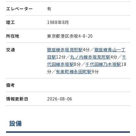
エレベーター
有
竣工
1988年8月
所在地
東京都港区赤坂4-8-20
交通
銀座線赤坂見附駅
4分／
銀座線青山一丁
目駅
12分／
丸ノ内線赤坂見附駅
4分／
千
代田線赤坂駅
8分／
千代田線乃木坂駅
18
分／
有楽町線永田町駅
9分
備考
情報更新日
2026-08-06
設備