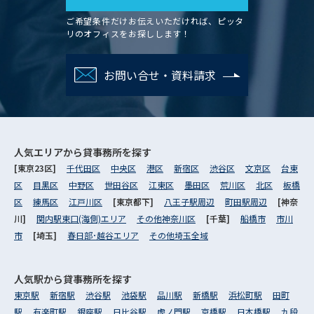
ご希望条件だけお伝えいただければ、ピッタ
リのオフィスをお探しします！
お問い合せ・資料請求
人気エリアから
貸事務所を探す
[東京23区]
千代田区
中央区
港区
新宿区
渋谷区
文京区
台東
区
目黒区
中野区
世田谷区
江東区
墨田区
荒川区
北区
板橋
区
練馬区
江戸川区
[東京都下]
八王子駅周辺
町田駅周辺
[神奈
川]
関内駅東口(海側)エリア
その他神奈川区
[千葉]
船橋市
市川
市
[埼玉]
春日部･越谷エリア
その他埼玉全域
人気駅から
貸事務所を探す
東京駅
新宿駅
渋谷駅
池袋駅
品川駅
新橋駅
浜松町駅
田町
駅
有楽町駅
銀座駅
日比谷駅
虎ノ門駅
京橋駅
日本橋駅
九段