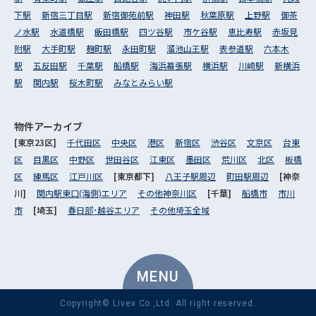
下駅
新宿三丁目駅
新宿御苑前駅
神田駅
秋葉原駅
上野駅
御茶
ノ水駅
水道橋駅
飯田橋駅
四ツ谷駅
市ケ谷駅
恵比寿駅
赤坂見
附駅
大手町駅
麹町駅
永田町駅
溜池山王駅
表参道駅
六本木
駅
五反田駅
千葉駅
船橋駅
海浜幕張駅
横浜駅
川崎駅
新横浜
駅
関内駅
桜木町駅
みなとみらい駅
物件アーカイブ
[東京23区]
千代田区
中央区
港区
新宿区
渋谷区
文京区
台東
区
目黒区
中野区
世田谷区
江東区
墨田区
荒川区
北区
板橋
区
練馬区
江戸川区
[東京都下]
八王子駅周辺
町田駅周辺
[神奈
川]
関内駅東口(海側)エリア
その他神奈川区
[千葉]
船橋市
市川
市
[埼玉]
春日部･越谷エリア
その他埼玉全域
MENU
Copyright© Livex Co.,Ltd. All right reserved.