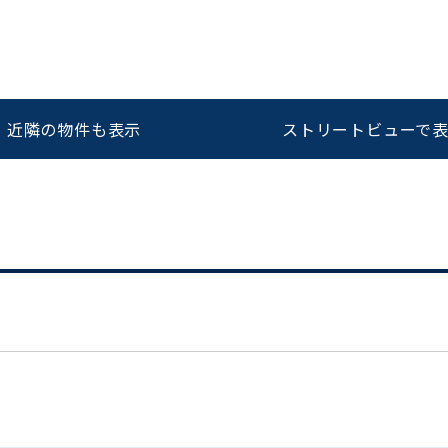
をお伝えいただくと
ビルコード：
172272
スムーズにご案内できます
近隣の物件も表示
ストリートビューで
0120-620-213
平日 9:00〜18:00