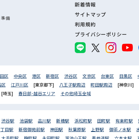
新着情報
サイトマップ
し準備
利用規約
プライバシーポリシー
田区
中央区
港区
新宿区
渋谷区
文京区
台東区
目黒区
馬区
江戸川区
[東京都下]
八王子駅周辺
町田駅周辺
[神奈川]
[埼玉]
春日部･越谷エリア
その他埼玉全域
渋谷駅
池袋駅
品川駅
新橋駅
浜松町駅
田町駅
有楽町駅
三丁目駅
新宿御苑前駅
神田駅
秋葉原駅
上野駅
御茶ノ水駅
大手町駅
麹町駅
永田町駅
溜池山王駅
表参道駅
六本木駅