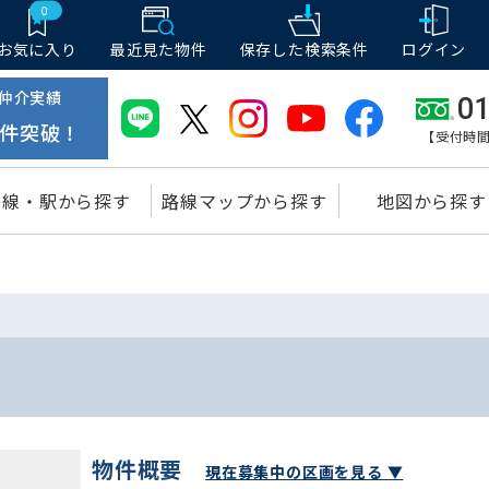
0
お気に入り
最近見た物件
保存した
検索条件
ログイン
仲介実績
01
件突破！
【受付時間
路線・駅から探す
路線マップから探す
地図から探す
物件概要
現在募集中の区画を見る ▼