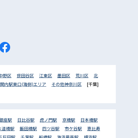
中野区
世田谷区
江東区
墨田区
荒川区
北
関内駅東口(海側)エリア
その他神奈川区
[千葉]
銀座駅
日比谷駅
虎ノ門駅
京橋駅
日本橋駅
水道橋駅
飯田橋駅
四ツ谷駅
市ケ谷駅
恵比寿
五反田駅
千葉駅
船橋駅
海浜幕張駅
横浜駅