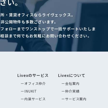
さい。
務所・賃貸オフィスならライヴェックス。
に非公開物件も多数ございます。
ーフォローまでワンストップで一括サポートいたしま
ご相談まで何でもお気軽にお問い合わせください。
Livexのサービス
Livexについて
オフィス仲介
会社案内
INUKIT
仲介実績
内装サービス
サービス案内