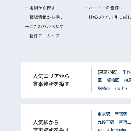
地図から探す
オーナーの皆様へ
相場情報から探す
移転の流れ・引っ越
こだわりから探す
物件アーカイブ
[東京23区]
千代
人気エリアから
区
板橋区
練
貸事務所を探す
船橋市
市川市
東京駅
新宿駅
人気駅から
九段下駅
新宿
貸事務所を探す
駅
赤坂見附駅