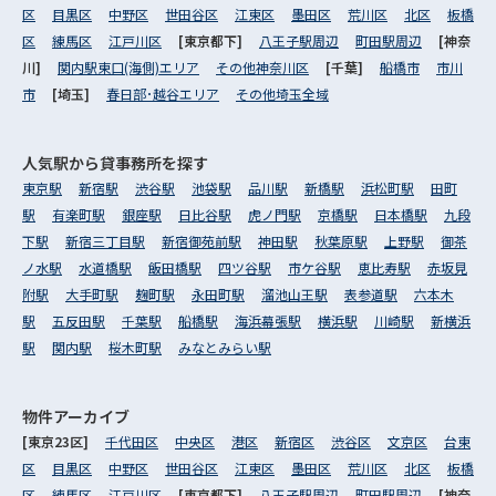
区
目黒区
中野区
世田谷区
江東区
墨田区
荒川区
北区
板橋
区
練馬区
江戸川区
[東京都下]
八王子駅周辺
町田駅周辺
[神奈
川]
関内駅東口(海側)エリア
その他神奈川区
[千葉]
船橋市
市川
市
[埼玉]
春日部･越谷エリア
その他埼玉全域
人気駅から
貸事務所を探す
東京駅
新宿駅
渋谷駅
池袋駅
品川駅
新橋駅
浜松町駅
田町
駅
有楽町駅
銀座駅
日比谷駅
虎ノ門駅
京橋駅
日本橋駅
九段
下駅
新宿三丁目駅
新宿御苑前駅
神田駅
秋葉原駅
上野駅
御茶
ノ水駅
水道橋駅
飯田橋駅
四ツ谷駅
市ケ谷駅
恵比寿駅
赤坂見
附駅
大手町駅
麹町駅
永田町駅
溜池山王駅
表参道駅
六本木
駅
五反田駅
千葉駅
船橋駅
海浜幕張駅
横浜駅
川崎駅
新横浜
駅
関内駅
桜木町駅
みなとみらい駅
物件アーカイブ
[東京23区]
千代田区
中央区
港区
新宿区
渋谷区
文京区
台東
区
目黒区
中野区
世田谷区
江東区
墨田区
荒川区
北区
板橋
区
練馬区
江戸川区
[東京都下]
八王子駅周辺
町田駅周辺
[神奈