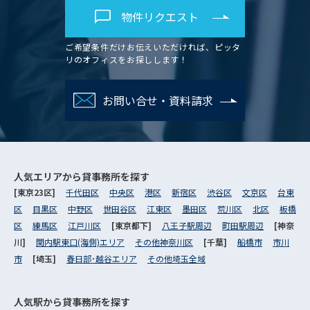
物件リクエスト
ご希望条件だけお伝えいただければ、ピッタ
リのオフィスをお探しします！
お問い合せ・資料請求
人気エリアから
貸事務所を探す
[東京23区]
千代田区
中央区
港区
新宿区
渋谷区
文京区
台東
区
目黒区
中野区
世田谷区
江東区
墨田区
荒川区
北区
板橋
区
練馬区
江戸川区
[東京都下]
八王子駅周辺
町田駅周辺
[神奈
川]
関内駅東口(海側)エリア
その他神奈川区
[千葉]
船橋市
市川
市
[埼玉]
春日部･越谷エリア
その他埼玉全域
人気駅から
貸事務所を探す