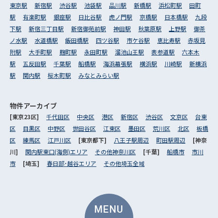
東京駅
新宿駅
渋谷駅
池袋駅
品川駅
新橋駅
浜松町駅
田町
駅
有楽町駅
銀座駅
日比谷駅
虎ノ門駅
京橋駅
日本橋駅
九段
下駅
新宿三丁目駅
新宿御苑前駅
神田駅
秋葉原駅
上野駅
御茶
ノ水駅
水道橋駅
飯田橋駅
四ツ谷駅
市ケ谷駅
恵比寿駅
赤坂見
附駅
大手町駅
麹町駅
永田町駅
溜池山王駅
表参道駅
六本木
駅
五反田駅
千葉駅
船橋駅
海浜幕張駅
横浜駅
川崎駅
新横浜
駅
関内駅
桜木町駅
みなとみらい駅
物件アーカイブ
[東京23区]
千代田区
中央区
港区
新宿区
渋谷区
文京区
台東
区
目黒区
中野区
世田谷区
江東区
墨田区
荒川区
北区
板橋
区
練馬区
江戸川区
[東京都下]
八王子駅周辺
町田駅周辺
[神奈
川]
関内駅東口(海側)エリア
その他神奈川区
[千葉]
船橋市
市川
市
[埼玉]
春日部･越谷エリア
その他埼玉全域
MENU