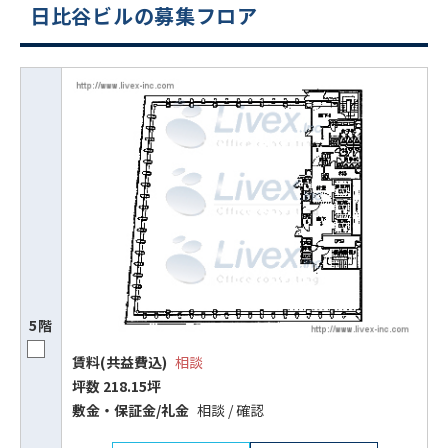
日比谷ビルの募集フロア
5階
賃料(共益費込)
相談
坪数 218.15坪
敷⾦‧保証⾦/礼⾦
相談 / 確認