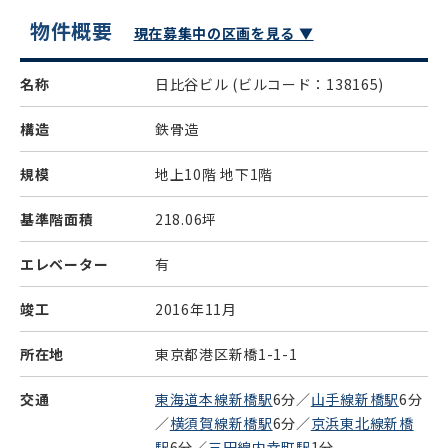
物件概要
現在募集中の区画を見る ▼
名称
日比谷ビル
(ビルコード：138165)
構造
鉄骨造
規模
地上10階 地下1階
基準階面積
218.06坪
エレベーター
有
竣工
2016年11月
所在地
東京都港区新橋1-1-1
交通
東海道本線新橋駅
6分／
山手線新橋駅
6分
／
横須賀線新橋駅
6分／
京浜東北線新橋
駅
6分／
三田線内幸町駅
1分