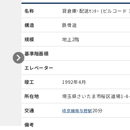
名称
貸倉庫･配送ｾﾝﾀｰ
(ビルコード：1
構造
鉄骨造
規模
地上2階
基準階面積
エレベーター
竣工
1992年4月
所在地
埼玉県さいたま市桜区道場1-4-
交通
20分
埼京線南与野駅
備考