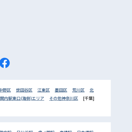
中野区
世田谷区
江東区
墨田区
荒川区
北
関内駅東口(海側)エリア
その他神奈川区
[千葉]