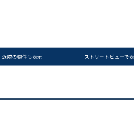
をお伝えいただくと
ビルコード：
172272
スムーズにご案内できます
0120-620-213
近隣の物件も表示
ストリートビューで
平日 9:00〜18:00