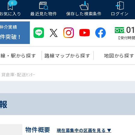
0
お気に入り
最近見た物件
保存した
検索条件
ログイン
仲介実績
01
件突破！
【受付時間
路線・駅から探す
路線マップから探す
地図から探す
貸倉庫･配送ｾﾝﾀｰ
情報
物件概要
現在募集中の区画を見る ▼