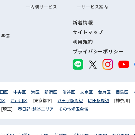
内装サービス
サービス案内
新着情報
サイトマップ
し準備
利用規約
プライバシーポリシー
田区
中央区
港区
新宿区
渋谷区
文京区
台東区
目黒区
馬区
江戸川区
[東京都下]
八王子駅周辺
町田駅周辺
[神奈川]
[埼玉]
春日部･越谷エリア
その他埼玉全域