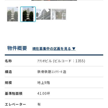
物件概要
現在募集中の区画を見る ▼
名称
ｱｸｼｵビル
(ビルコード：1355)
構造
鉄骨鉄筋ｺﾝｸﾘｰﾄ造
規模
地上9階
基準階面積
41.00坪
エレベーター
有