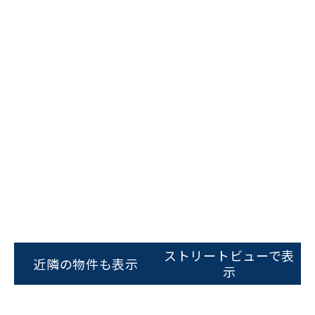
ビルコード：
172272
をお伝えいただくと
スムーズにご案内できます
ストリートビューで表
近隣の物件も表示
示
0120-620-213
平日 9:00〜18:00