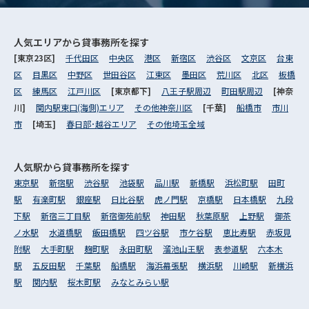
人気エリアから
貸事務所を探す
[東京23区]
千代田区
中央区
港区
新宿区
渋谷区
文京区
台東
区
目黒区
中野区
世田谷区
江東区
墨田区
荒川区
北区
板橋
区
練馬区
江戸川区
[東京都下]
八王子駅周辺
町田駅周辺
[神奈
川]
関内駅東口(海側)エリア
その他神奈川区
[千葉]
船橋市
市川
市
[埼玉]
春日部･越谷エリア
その他埼玉全域
人気駅から
貸事務所を探す
東京駅
新宿駅
渋谷駅
池袋駅
品川駅
新橋駅
浜松町駅
田町
駅
有楽町駅
銀座駅
日比谷駅
虎ノ門駅
京橋駅
日本橋駅
九段
下駅
新宿三丁目駅
新宿御苑前駅
神田駅
秋葉原駅
上野駅
御茶
ノ水駅
水道橋駅
飯田橋駅
四ツ谷駅
市ケ谷駅
恵比寿駅
赤坂見
附駅
大手町駅
麹町駅
永田町駅
溜池山王駅
表参道駅
六本木
駅
五反田駅
千葉駅
船橋駅
海浜幕張駅
横浜駅
川崎駅
新横浜
駅
関内駅
桜木町駅
みなとみらい駅