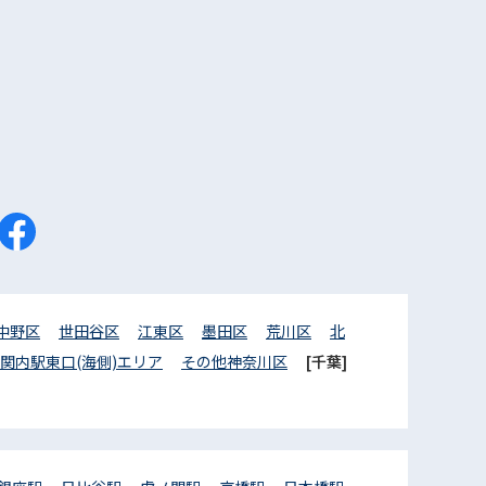
中野区
世田谷区
江東区
墨田区
荒川区
北
関内駅東口(海側)エリア
その他神奈川区
[千葉]