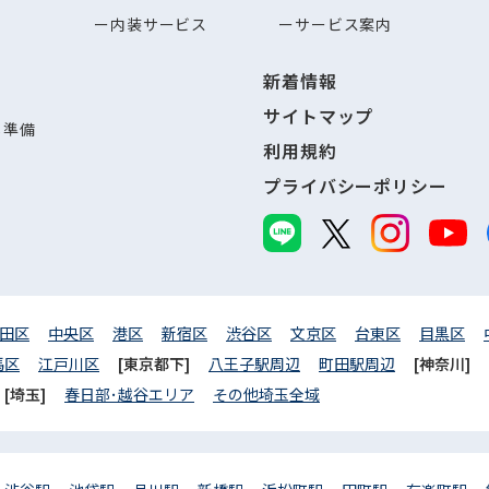
内装サービス
サービス案内
新着情報
サイトマップ
し準備
利用規約
プライバシーポリシー
田区
中央区
港区
新宿区
渋谷区
文京区
台東区
目黒区
馬区
江戸川区
[東京都下]
八王子駅周辺
町田駅周辺
[神奈川]
[埼玉]
春日部･越谷エリア
その他埼玉全域