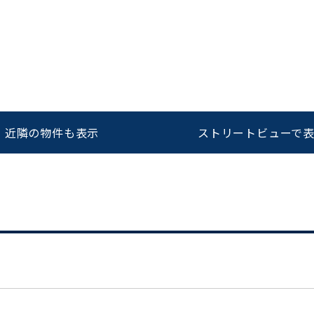
をお伝えいただくと
ビルコード：
172272
スムーズにご案内できます
0120-620-213
近隣の物件も表示
ストリートビューで
平日 9:00〜18:00