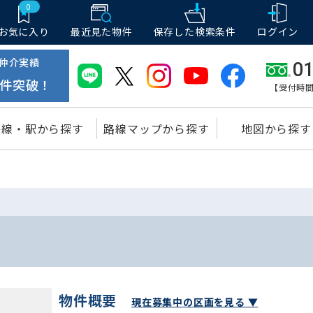
0
お気に入り
最近見た物件
保存した
検索条件
ログイン
仲介実績
01
件突破！
【受付時間
路線・駅から探す
路線マップから探す
地図から探す
物件概要
現在募集中の区画を見る ▼