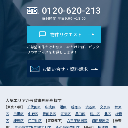
0120-620-213
受付時間 平日9:00～18:00
物件リクエスト
ご希望条件だけお伝えいただければ、ピッタ
リのオフィスをお探しします！
お問い合せ・資料請求
人気エリアから
貸事務所を探す
[東京23区]
千代田区
中央区
港区
新宿区
渋谷区
文京区
台東
区
目黒区
中野区
世田谷区
江東区
墨田区
荒川区
北区
板橋
区
練馬区
江戸川区
[東京都下]
八王子駅周辺
町田駅周辺
[神奈
川]
関内駅東口(海側)エリア
その他神奈川区
[千葉]
船橋市
市川