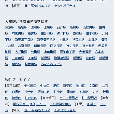
市
[埼玉]
春日部･越谷エリア
その他埼玉全域
人気駅から
貸事務所を探す
東京駅
新宿駅
渋谷駅
池袋駅
品川駅
新橋駅
浜松町駅
田町
駅
有楽町駅
銀座駅
日比谷駅
虎ノ門駅
京橋駅
日本橋駅
九段
下駅
新宿三丁目駅
新宿御苑前駅
神田駅
秋葉原駅
上野駅
御茶
ノ水駅
水道橋駅
飯田橋駅
四ツ谷駅
市ケ谷駅
恵比寿駅
赤坂見
附駅
大手町駅
麹町駅
永田町駅
溜池山王駅
表参道駅
六本木
駅
五反田駅
千葉駅
船橋駅
海浜幕張駅
横浜駅
川崎駅
新横浜
駅
関内駅
桜木町駅
みなとみらい駅
物件アーカイブ
[東京23区]
千代田区
中央区
港区
新宿区
渋谷区
文京区
台東
区
目黒区
中野区
世田谷区
江東区
墨田区
荒川区
北区
板橋
区
練馬区
江戸川区
[東京都下]
八王子駅周辺
町田駅周辺
[神奈
川]
関内駅東口(海側)エリア
その他神奈川区
[千葉]
船橋市
市川
市
[埼玉]
春日部･越谷エリア
その他埼玉全域