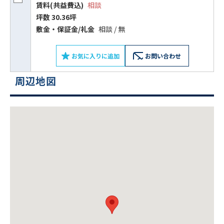
賃料(共益費込)
相談
坪数 30.36坪
敷⾦‧保証⾦/礼⾦
相談 / 無
お気に入りに追加
お問い合わせ
周辺地図
ビルコード：
172272
をお伝えいただくと
スムーズにご案内できます
0120-620-213
平日 9:00〜18:00
電話でお問い合わせ