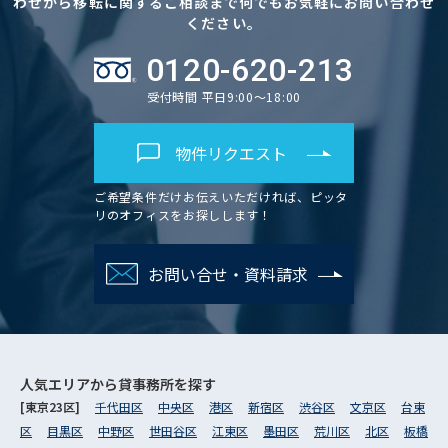
わせから移転に関するご相談まで何でもお気軽にお問い合わせ
ください。
0120-620-213
受付時間 平日9:00～18:00
物件リクエスト
ご希望条件だけお伝えいただければ、ピッタ
リのオフィスをお探しします！
お問い合せ・資料請求
人気エリアから
貸事務所を探す
[東京23区]
千代田区
中央区
港区
新宿区
渋谷区
文京区
台東
区
目黒区
中野区
世田谷区
江東区
墨田区
荒川区
北区
板橋