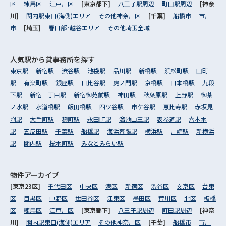
区
練馬区
江戸川区
[東京都下]
八王子駅周辺
町田駅周辺
[神奈
川]
関内駅東口(海側)エリア
その他神奈川区
[千葉]
船橋市
市川
市
[埼玉]
春日部･越谷エリア
その他埼玉全域
人気駅から
貸事務所を探す
東京駅
新宿駅
渋谷駅
池袋駅
品川駅
新橋駅
浜松町駅
田町
駅
有楽町駅
銀座駅
日比谷駅
虎ノ門駅
京橋駅
日本橋駅
九段
下駅
新宿三丁目駅
新宿御苑前駅
神田駅
秋葉原駅
上野駅
御茶
ノ水駅
水道橋駅
飯田橋駅
四ツ谷駅
市ケ谷駅
恵比寿駅
赤坂見
附駅
大手町駅
麹町駅
永田町駅
溜池山王駅
表参道駅
六本木
駅
五反田駅
千葉駅
船橋駅
海浜幕張駅
横浜駅
川崎駅
新横浜
駅
関内駅
桜木町駅
みなとみらい駅
物件アーカイブ
[東京23区]
千代田区
中央区
港区
新宿区
渋谷区
文京区
台東
区
目黒区
中野区
世田谷区
江東区
墨田区
荒川区
北区
板橋
区
練馬区
江戸川区
[東京都下]
八王子駅周辺
町田駅周辺
[神奈
川]
関内駅東口(海側)エリア
その他神奈川区
[千葉]
船橋市
市川