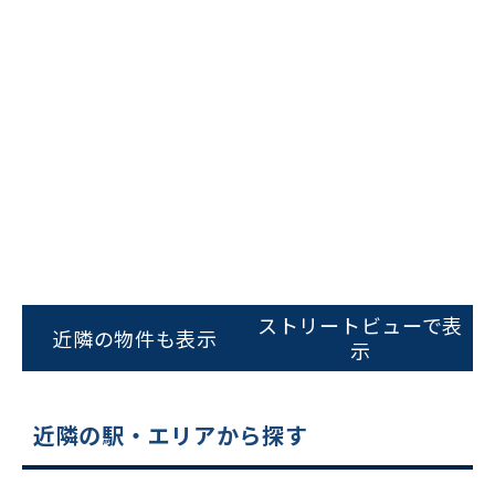
ビルコード：
172272
をお伝えいただくと
スムーズにご案内できます
ストリートビューで表
近隣の物件も表示
示
0120-620-213
平日 9:00〜18:00
近隣の駅・エリアから探す
電話でお問い合わせ