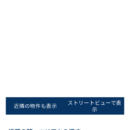
ビルコード：
172272
をお伝えいただくと
スムーズにご案内できます
0120-620-213
平日 9:00〜18:00
電話でお問い合わせ
フォームでお問い合わせ
ストリートビューで表
近隣の物件も表示
示