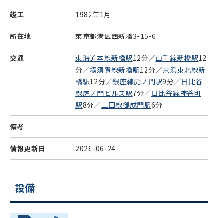
竣工
1982年1月
所在地
東京都港区西新橋3-15-6
交通
東海道本線新橋駅
12分／
山手線新橋駅
12
分／
横須賀線新橋駅
12分／
京浜東北線新
橋駅
12分／
銀座線虎ノ門駅
9分／
日比谷
線虎ノ門ヒルズ駅
7分／
日比谷線神谷町
駅
8分／
三田線御成門駅
6分
備考
情報更新日
2026-06-24
設備