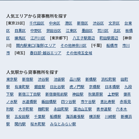
人気エリアから
貸事務所を探す
[東京23区]
千代田区
中央区
港区
新宿区
渋谷区
文京区
台東
区
目黒区
中野区
世田谷区
江東区
墨田区
荒川区
北区
板橋
区
練馬区
江戸川区
[東京都下]
八王子駅周辺
町田駅周辺
[神奈
川]
関内駅東口(海側)エリア
その他神奈川区
[千葉]
船橋市
市川
市
[埼玉]
春日部･越谷エリア
その他埼玉全域
人気駅から
貸事務所を探す
東京駅
新宿駅
渋谷駅
池袋駅
品川駅
新橋駅
浜松町駅
田町
駅
有楽町駅
銀座駅
日比谷駅
虎ノ門駅
京橋駅
日本橋駅
九段
下駅
新宿三丁目駅
新宿御苑前駅
神田駅
秋葉原駅
上野駅
御茶
ノ水駅
水道橋駅
飯田橋駅
四ツ谷駅
市ケ谷駅
恵比寿駅
赤坂見
附駅
大手町駅
麹町駅
永田町駅
溜池山王駅
表参道駅
六本木
駅
五反田駅
千葉駅
船橋駅
海浜幕張駅
横浜駅
川崎駅
新横浜
駅
関内駅
桜木町駅
みなとみらい駅