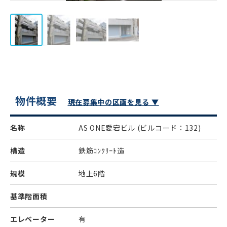
物件概要
現在募集中の区画を見る ▼
名称
AS ONE愛宕ビル
(ビルコード：132)
構造
鉄筋ｺﾝｸﾘｰﾄ造
規模
地上6階
基準階面積
エレベーター
有