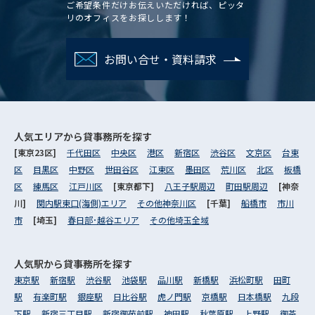
ご希望条件だけお伝えいただければ、ピッタ
リのオフィスをお探しします！
お問い合せ・資料請求
人気エリアから
貸事務所を探す
[東京23区]
千代田区
中央区
港区
新宿区
渋谷区
文京区
台東
区
目黒区
中野区
世田谷区
江東区
墨田区
荒川区
北区
板橋
区
練馬区
江戸川区
[東京都下]
八王子駅周辺
町田駅周辺
[神奈
川]
関内駅東口(海側)エリア
その他神奈川区
[千葉]
船橋市
市川
市
[埼玉]
春日部･越谷エリア
その他埼玉全域
人気駅から
貸事務所を探す
東京駅
新宿駅
渋谷駅
池袋駅
品川駅
新橋駅
浜松町駅
田町
駅
有楽町駅
銀座駅
日比谷駅
虎ノ門駅
京橋駅
日本橋駅
九段
下駅
新宿三丁目駅
新宿御苑前駅
神田駅
秋葉原駅
上野駅
御茶