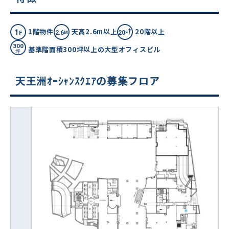
1階物件
天高2.6m以上
20階以上
基準階面積300坪以上の大型オフィスビル
天王洲ｵｰｼｬﾝｽｸｴｱの募集フロア