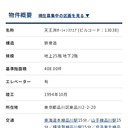
物件概要
現在募集中の区画を見る ▼
名称
天王洲ｵｰｼｬﾝｽｸｴｱ
(ビルコード：13038)
構造
鉄骨造
規模
地上25階 地下2階
基準階面積
408.00坪
エレベーター
有
竣工
1994年10月
所在地
東京都品川区東品川2-2-20
交通
東海道本線品川駅
15分／
山手線品川駅
15
分／
横須賀線品川駅
15分／
京浜東北線品