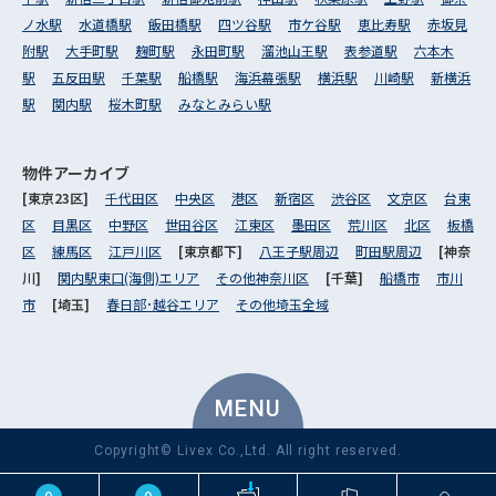
ノ水駅
水道橋駅
飯田橋駅
四ツ谷駅
市ケ谷駅
恵比寿駅
赤坂見
附駅
大手町駅
麹町駅
永田町駅
溜池山王駅
表参道駅
六本木
駅
五反田駅
千葉駅
船橋駅
海浜幕張駅
横浜駅
川崎駅
新横浜
駅
関内駅
桜木町駅
みなとみらい駅
物件アーカイブ
[東京23区]
千代田区
中央区
港区
新宿区
渋谷区
文京区
台東
区
目黒区
中野区
世田谷区
江東区
墨田区
荒川区
北区
板橋
区
練馬区
江戸川区
[東京都下]
八王子駅周辺
町田駅周辺
[神奈
川]
関内駅東口(海側)エリア
その他神奈川区
[千葉]
船橋市
市川
市
[埼玉]
春日部･越谷エリア
その他埼玉全域
MENU
Copyright© Livex Co.,Ltd. All right reserved.