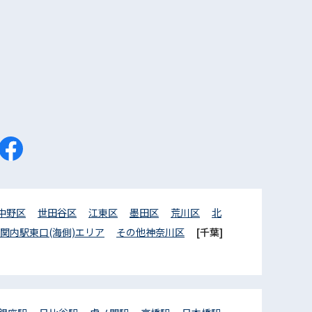
中野区
世田谷区
江東区
墨田区
荒川区
北
関内駅東口(海側)エリア
その他神奈川区
[千葉]