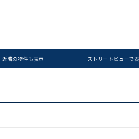
をお伝えいただくと
ビルコード：
172272
スムーズにご案内できます
0120-620-213
近隣の物件も表示
ストリートビューで
平日 9:00〜18:00