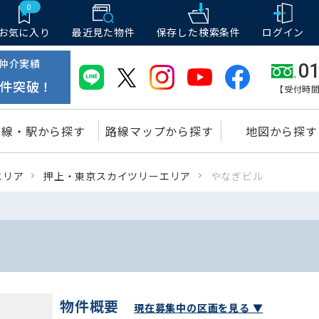
0
お気に入り
最近見た物件
保存した
検索条件
ログイン
仲介実績
01
件突破！
【受付時間
路線・駅から探す
路線マップから探す
地図から探す
エリア
押上・東京スカイツリーエリア
やなぎビル
物件概要
現在募集中の区画を見る ▼