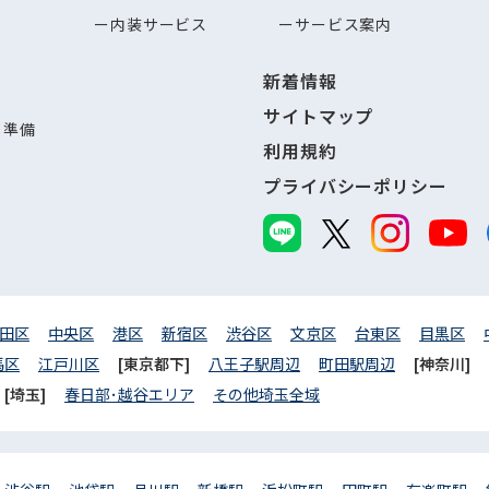
内装サービス
サービス案内
新着情報
サイトマップ
し準備
利用規約
プライバシーポリシー
田区
中央区
港区
新宿区
渋谷区
文京区
台東区
目黒区
馬区
江戸川区
[東京都下]
八王子駅周辺
町田駅周辺
[神奈川]
[埼玉]
春日部･越谷エリア
その他埼玉全域