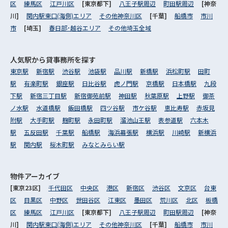
区
練馬区
江戸川区
[東京都下]
八王子駅周辺
町田駅周辺
[神奈
川]
関内駅東口(海側)エリア
その他神奈川区
[千葉]
船橋市
市川
市
[埼玉]
春日部･越谷エリア
その他埼玉全域
人気駅から
貸事務所を探す
東京駅
新宿駅
渋谷駅
池袋駅
品川駅
新橋駅
浜松町駅
田町
駅
有楽町駅
銀座駅
日比谷駅
虎ノ門駅
京橋駅
日本橋駅
九段
下駅
新宿三丁目駅
新宿御苑前駅
神田駅
秋葉原駅
上野駅
御茶
ノ水駅
水道橋駅
飯田橋駅
四ツ谷駅
市ケ谷駅
恵比寿駅
赤坂見
附駅
大手町駅
麹町駅
永田町駅
溜池山王駅
表参道駅
六本木
駅
五反田駅
千葉駅
船橋駅
海浜幕張駅
横浜駅
川崎駅
新横浜
駅
関内駅
桜木町駅
みなとみらい駅
物件アーカイブ
[東京23区]
千代田区
中央区
港区
新宿区
渋谷区
文京区
台東
区
目黒区
中野区
世田谷区
江東区
墨田区
荒川区
北区
板橋
区
練馬区
江戸川区
[東京都下]
八王子駅周辺
町田駅周辺
[神奈
川]
関内駅東口(海側)エリア
その他神奈川区
[千葉]
船橋市
市川