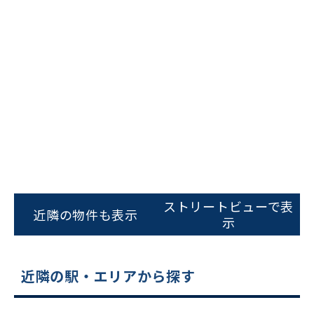
ビルコード：
172272
をお伝えいただくと
スムーズにご案内できます
ストリートビューで表
近隣の物件も表示
示
0120-620-213
平日 9:00〜18:00
近隣の駅・エリアから探す
電話でお問い合わせ