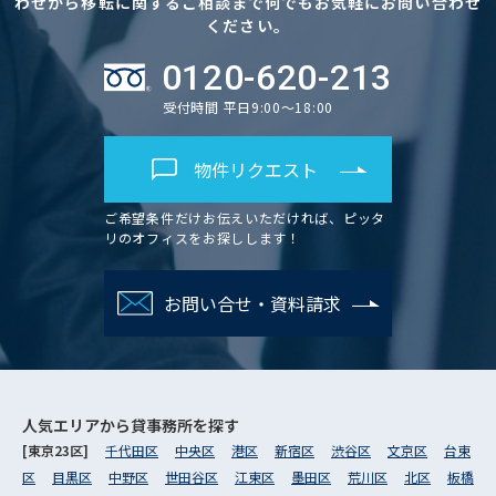
わせから移転に関するご相談まで何でもお気軽にお問い合わせ
ください。
0120-620-213
受付時間 平日9:00～18:00
物件リクエスト
ご希望条件だけお伝えいただければ、ピッタ
リのオフィスをお探しします！
お問い合せ・資料請求
人気エリアから
貸事務所を探す
[東京23区]
千代田区
中央区
港区
新宿区
渋谷区
文京区
台東
区
目黒区
中野区
世田谷区
江東区
墨田区
荒川区
北区
板橋