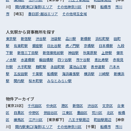
川]
関内駅東口(海側)エリア
その他神奈川区
[千葉]
船橋市
市川
市
[埼玉]
春日部･越谷エリア
その他埼玉全域
人気駅から
貸事務所を探す
東京駅
新宿駅
渋谷駅
池袋駅
品川駅
新橋駅
浜松町駅
田町
駅
有楽町駅
銀座駅
日比谷駅
虎ノ門駅
京橋駅
日本橋駅
九段
下駅
新宿三丁目駅
新宿御苑前駅
神田駅
秋葉原駅
上野駅
御茶
ノ水駅
水道橋駅
飯田橋駅
四ツ谷駅
市ケ谷駅
恵比寿駅
赤坂見
附駅
大手町駅
麹町駅
永田町駅
溜池山王駅
表参道駅
六本木
駅
五反田駅
千葉駅
船橋駅
海浜幕張駅
横浜駅
川崎駅
新横浜
駅
関内駅
桜木町駅
みなとみらい駅
物件アーカイブ
[東京23区]
千代田区
中央区
港区
新宿区
渋谷区
文京区
台東
区
目黒区
中野区
世田谷区
江東区
墨田区
荒川区
北区
板橋
区
練馬区
江戸川区
[東京都下]
八王子駅周辺
町田駅周辺
[神奈
川]
関内駅東口(海側)エリア
その他神奈川区
[千葉]
船橋市
市川