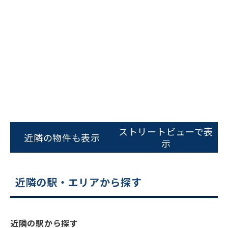
ビルコード：
172272
ストリートビューで表
をお伝えいただくと
近隣の物件も表示
示
スムーズにご案内できます
0120-620-213
近隣の駅・エリアから探す
平日 9:00〜18:00
電話でお問い合わせ
近隣の駅から探す