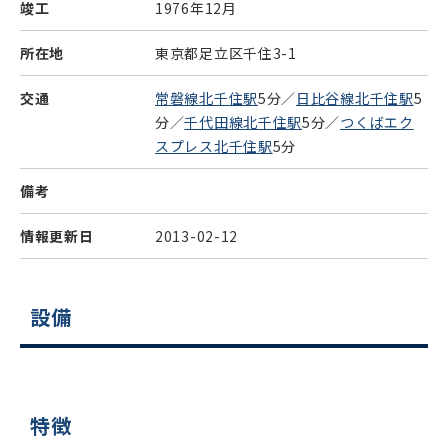
竣工
1976年12月
所在地
東京都足立区千住3-1
交通
常磐線北千住駅
5分／
日比谷線北千住駅
5
分／
千代田線北千住駅
5分／
つくばエク
スプレス北千住駅
5分
備考
情報更新日
2013-02-12
設備
特徴