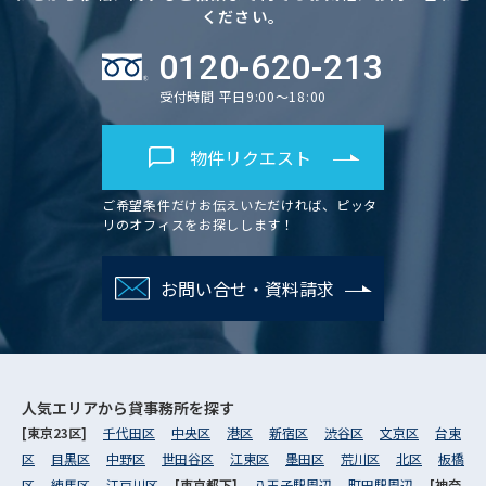
ください。
0120-620-213
受付時間 平日9:00～18:00
物件リクエスト
ご希望条件だけお伝えいただければ、ピッタ
リのオフィスをお探しします！
お問い合せ・資料請求
人気エリアから
貸事務所を探す
[東京23区]
千代田区
中央区
港区
新宿区
渋谷区
文京区
台東
区
目黒区
中野区
世田谷区
江東区
墨田区
荒川区
北区
板橋
区
練馬区
江戸川区
[東京都下]
八王子駅周辺
町田駅周辺
[神奈