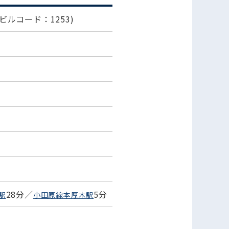
(ビルコード：1253)
28分／
5分
駅
小田原線本厚木駅