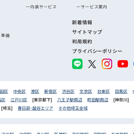
内装サービス
サービス案内
新着情報
サイトマップ
し準備
利用規約
プライバシーポリシー
田区
中央区
港区
新宿区
渋谷区
文京区
台東区
目黒区
馬区
江戸川区
[東京都下]
八王子駅周辺
町田駅周辺
[神奈川]
[埼玉]
春日部･越谷エリア
その他埼玉全域