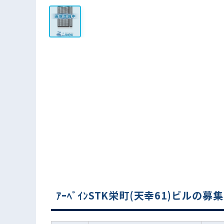
ｱｰﾍﾞｲﾝSTK栄町(天幸61)ビルの募