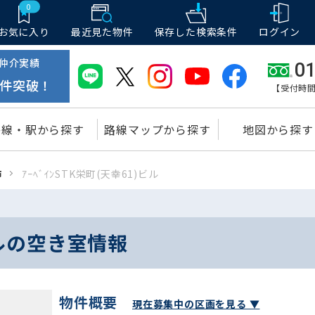
0
お気に入り
最近見た物件
保存した
検索条件
ログイン
仲介実績
01
件突破！
【受付時間
路線・駅から探す
路線マップから探す
地図から探す
市
ｱｰﾍﾞｲﾝSTK栄町(天幸61)ビル
)ビルの空き室情報
物件概要
現在募集中の区画を見る ▼