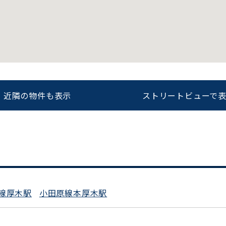
をお伝えいただくと
ビルコード：
172272
スムーズにご案内できます
0120-620-213
近隣の物件も表示
ストリートビューで
平日 9:00〜18:00
線厚木駅
小田原線本厚木駅