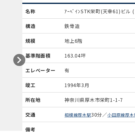
名称
ｱｰﾍﾞｲﾝSTK栄町(天幸61)ビル
構造
鉄骨造
規模
地上6階
基準階面積
163.04坪
エレベーター
有
竣工
1994年3月
所在地
神奈川県厚木市栄町1-1-7
交通
30分／
相模線厚木駅
小田原線厚木
備考