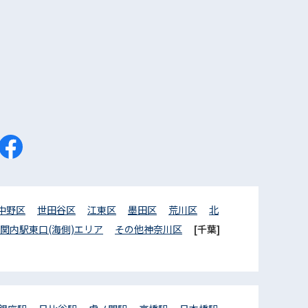
中野区
世田谷区
江東区
墨田区
荒川区
北
関内駅東口(海側)エリア
その他神奈川区
[千葉]