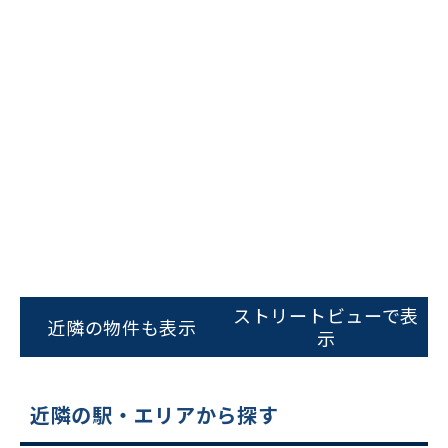
ビルコード：
172272
をお伝えいただくと
スムーズにご案内できます
ストリートビューで表
近隣の物件も表示
示
0120-620-213
平日 9:00〜18:00
近隣の駅・エリアから探す
電話でお問い合わせ