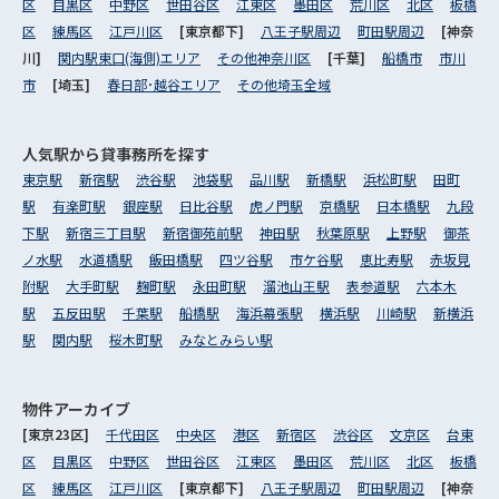
区
目黒区
中野区
世田谷区
江東区
墨田区
荒川区
北区
板橋
区
練馬区
江戸川区
[東京都下]
八王子駅周辺
町田駅周辺
[神奈
川]
関内駅東口(海側)エリア
その他神奈川区
[千葉]
船橋市
市川
市
[埼玉]
春日部･越谷エリア
その他埼玉全域
人気駅から
貸事務所を探す
東京駅
新宿駅
渋谷駅
池袋駅
品川駅
新橋駅
浜松町駅
田町
駅
有楽町駅
銀座駅
日比谷駅
虎ノ門駅
京橋駅
日本橋駅
九段
下駅
新宿三丁目駅
新宿御苑前駅
神田駅
秋葉原駅
上野駅
御茶
ノ水駅
水道橋駅
飯田橋駅
四ツ谷駅
市ケ谷駅
恵比寿駅
赤坂見
附駅
大手町駅
麹町駅
永田町駅
溜池山王駅
表参道駅
六本木
駅
五反田駅
千葉駅
船橋駅
海浜幕張駅
横浜駅
川崎駅
新横浜
駅
関内駅
桜木町駅
みなとみらい駅
物件アーカイブ
[東京23区]
千代田区
中央区
港区
新宿区
渋谷区
文京区
台東
区
目黒区
中野区
世田谷区
江東区
墨田区
荒川区
北区
板橋
区
練馬区
江戸川区
[東京都下]
八王子駅周辺
町田駅周辺
[神奈