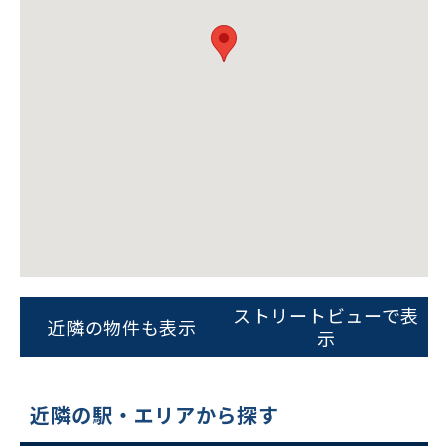
ビルコード：
172272
をお伝えいただくと
スムーズにご案内できます
ストリートビューで表
近隣の物件も表示
示
0120-620-213
平日 9:00〜18:00
近隣の駅・エリアから探す
電話でお問い合わせ