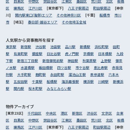
区
目黒区
中野区
世田谷区
江東区
墨田区
荒川区
北区
板橋
区
練馬区
江戸川区
[東京都下]
八王子駅周辺
町田駅周辺
[神奈
川]
関内駅東口(海側)エリア
その他神奈川区
[千葉]
船橋市
市川
市
[埼玉]
春日部･越谷エリア
その他埼玉全域
人気駅から
貸事務所を探す
東京駅
新宿駅
渋谷駅
池袋駅
品川駅
新橋駅
浜松町駅
田町
駅
有楽町駅
銀座駅
日比谷駅
虎ノ門駅
京橋駅
日本橋駅
九段
下駅
新宿三丁目駅
新宿御苑前駅
神田駅
秋葉原駅
上野駅
御茶
ノ水駅
水道橋駅
飯田橋駅
四ツ谷駅
市ケ谷駅
恵比寿駅
赤坂見
附駅
大手町駅
麹町駅
永田町駅
溜池山王駅
表参道駅
六本木
駅
五反田駅
千葉駅
船橋駅
海浜幕張駅
横浜駅
川崎駅
新横浜
駅
関内駅
桜木町駅
みなとみらい駅
物件アーカイブ
[東京23区]
千代田区
中央区
港区
新宿区
渋谷区
文京区
台東
区
目黒区
中野区
世田谷区
江東区
墨田区
荒川区
北区
板橋
区
練馬区
江戸川区
[東京都下]
八王子駅周辺
町田駅周辺
[神奈