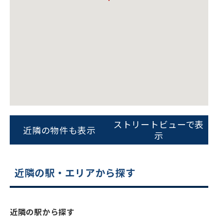
ビルコード：
172272
をお伝えいただくと
ストリートビューで表
近隣の物件も表示
スムーズにご案内できます
示
0120-620-213
近隣の駅・エリアから探す
平日 9:00〜18:00
電話でお問い合わせ
近隣の駅から探す