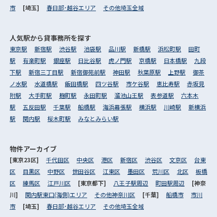
市
[埼玉]
春日部･越谷エリア
その他埼玉全域
人気駅から
貸事務所を探す
東京駅
新宿駅
渋谷駅
池袋駅
品川駅
新橋駅
浜松町駅
田町
駅
有楽町駅
銀座駅
日比谷駅
虎ノ門駅
京橋駅
日本橋駅
九段
下駅
新宿三丁目駅
新宿御苑前駅
神田駅
秋葉原駅
上野駅
御茶
ノ水駅
水道橋駅
飯田橋駅
四ツ谷駅
市ケ谷駅
恵比寿駅
赤坂見
附駅
大手町駅
麹町駅
永田町駅
溜池山王駅
表参道駅
六本木
駅
五反田駅
千葉駅
船橋駅
海浜幕張駅
横浜駅
川崎駅
新横浜
駅
関内駅
桜木町駅
みなとみらい駅
物件アーカイブ
[東京23区]
千代田区
中央区
港区
新宿区
渋谷区
文京区
台東
区
目黒区
中野区
世田谷区
江東区
墨田区
荒川区
北区
板橋
区
練馬区
江戸川区
[東京都下]
八王子駅周辺
町田駅周辺
[神奈
川]
関内駅東口(海側)エリア
その他神奈川区
[千葉]
船橋市
市川
市
[埼玉]
春日部･越谷エリア
その他埼玉全域