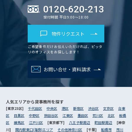
0120-620-213
受付時間 平日9:00～18:00
物件リクエスト
ご希望条件だけお伝えいただければ、ピッタ
リのオフィスをお探しします！
お問い合せ・資料請求
人気エリアから
貸事務所を探す
[東京23区]
千代田区
中央区
港区
新宿区
渋谷区
文京区
台東
区
目黒区
中野区
世田谷区
江東区
墨田区
荒川区
北区
板橋
区
練馬区
江戸川区
[東京都下]
八王子駅周辺
町田駅周辺
[神奈
川]
関内駅東口(海側)エリア
その他神奈川区
[千葉]
船橋市
市川