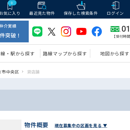
0
お気に入り
最近見た物件
保存した
検索条件
ログイン
仲介実績
01
件突破！
【受付時間
路線・駅から探す
路線マップから探す
地図から探す
ま市中央区
貸店舗
物件概要
現在募集中の区画を見る ▼