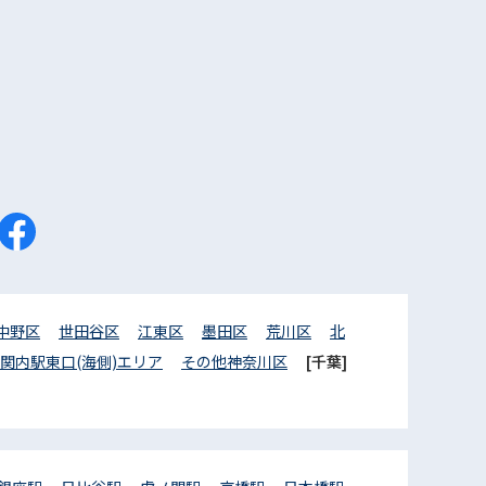
中野区
世田谷区
江東区
墨田区
荒川区
北
関内駅東口(海側)エリア
その他神奈川区
[千葉]