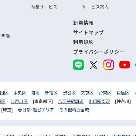
内装サービス
サービス案内
新着情報
サイトマップ
し準備
利用規約
プライバシーポリシー
田区
中央区
港区
新宿区
渋谷区
文京区
台東区
目黒区
馬区
江戸川区
[東京都下]
八王子駅周辺
町田駅周辺
[神奈川]
[埼玉]
春日部･越谷エリア
その他埼玉全域