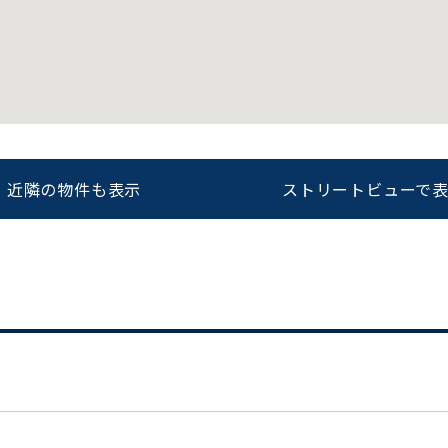
をお伝えいただくと
ビルコード：
172272
スムーズにご案内できます
0120-620-213
近隣の物件も表示
ストリートビューで
平日 9:00〜18:00