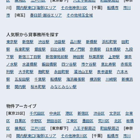
川]
関内駅東口(海側)エリア
その他神奈川区
[千葉]
船橋市
市川
市
[埼玉]
春日部･越谷エリア
その他埼玉全域
人気駅から
貸事務所を探す
東京駅
新宿駅
渋谷駅
池袋駅
品川駅
新橋駅
浜松町駅
田町
駅
有楽町駅
銀座駅
日比谷駅
虎ノ門駅
京橋駅
日本橋駅
九段
下駅
新宿三丁目駅
新宿御苑前駅
神田駅
秋葉原駅
上野駅
御茶
ノ水駅
水道橋駅
飯田橋駅
四ツ谷駅
市ケ谷駅
恵比寿駅
赤坂見
附駅
大手町駅
麹町駅
永田町駅
溜池山王駅
表参道駅
六本木
駅
五反田駅
千葉駅
船橋駅
海浜幕張駅
横浜駅
川崎駅
新横浜
駅
関内駅
桜木町駅
みなとみらい駅
物件アーカイブ
[東京23区]
千代田区
中央区
港区
新宿区
渋谷区
文京区
台東
区
目黒区
中野区
世田谷区
江東区
墨田区
荒川区
北区
板橋
区
練馬区
江戸川区
[東京都下]
八王子駅周辺
町田駅周辺
[神奈
川]
関内駅東口(海側)エリア
その他神奈川区
[千葉]
船橋市
市川