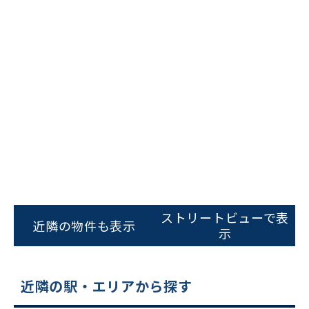
ビルコード：
172272
をお伝えいただくと
スムーズにご案内できます
ストリートビューで表
近隣の物件も表示
0120-620-213
示
平日 9:00〜18:00
近隣の駅・エリアから探す
電話でお問い合わせ