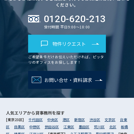
ください。
0120-620-213
受付時間 平日9:00～18:00
物件リクエスト
ご希望条件だけお伝えいただければ、ピッタ
リのオフィスをお探しします！
お問い合せ・資料請求
人気エリアから
貸事務所を探す
[東京23区]
千代田区
中央区
港区
新宿区
渋谷区
文京区
台東
区
目黒区
中野区
世田谷区
江東区
墨田区
荒川区
北区
板橋
区
練馬区
江戸川区
[東京都下]
八王子駅周辺
町田駅周辺
[神奈