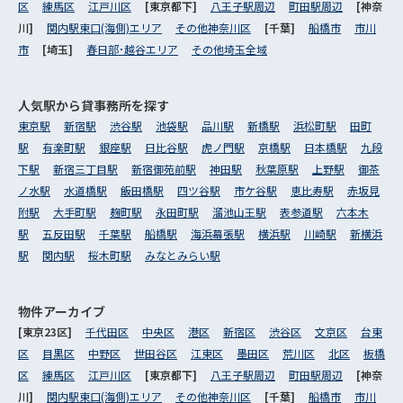
区
練馬区
江戸川区
[東京都下]
八王子駅周辺
町田駅周辺
[神奈
川]
関内駅東口(海側)エリア
その他神奈川区
[千葉]
船橋市
市川
市
[埼玉]
春日部･越谷エリア
その他埼玉全域
人気駅から
貸事務所を探す
東京駅
新宿駅
渋谷駅
池袋駅
品川駅
新橋駅
浜松町駅
田町
駅
有楽町駅
銀座駅
日比谷駅
虎ノ門駅
京橋駅
日本橋駅
九段
下駅
新宿三丁目駅
新宿御苑前駅
神田駅
秋葉原駅
上野駅
御茶
ノ水駅
水道橋駅
飯田橋駅
四ツ谷駅
市ケ谷駅
恵比寿駅
赤坂見
附駅
大手町駅
麹町駅
永田町駅
溜池山王駅
表参道駅
六本木
駅
五反田駅
千葉駅
船橋駅
海浜幕張駅
横浜駅
川崎駅
新横浜
駅
関内駅
桜木町駅
みなとみらい駅
物件アーカイブ
[東京23区]
千代田区
中央区
港区
新宿区
渋谷区
文京区
台東
区
目黒区
中野区
世田谷区
江東区
墨田区
荒川区
北区
板橋
区
練馬区
江戸川区
[東京都下]
八王子駅周辺
町田駅周辺
[神奈
川]
関内駅東口(海側)エリア
その他神奈川区
[千葉]
船橋市
市川