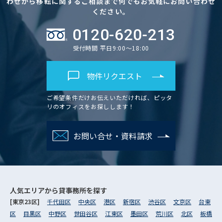
わせから移転に関するご相談まで何でもお気軽にお問い合わせ
ください。
0120-620-213
受付時間 平日9:00～18:00
物件リクエスト
ご希望条件だけお伝えいただければ、ピッタ
リのオフィスをお探しします！
お問い合せ・資料請求
人気エリアから
貸事務所を探す
[東京23区]
千代田区
中央区
港区
新宿区
渋谷区
文京区
台東
区
目黒区
中野区
世田谷区
江東区
墨田区
荒川区
北区
板橋