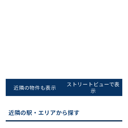
ビルコード：
172272
をお伝えいただくと
スムーズにご案内できます
ストリートビューで表
近隣の物件も表示
示
0120-620-213
平日 9:00〜18:00
近隣の駅・エリアから探す
電話でお問い合わせ